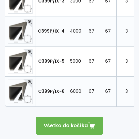
C399P/IX-3
3000
67
67
3
C399P/IX-4
4000
67
67
3
C399P/IX-5
5000
67
67
3
C399P/IX-6
6000
67
67
3
Všetko do košíka