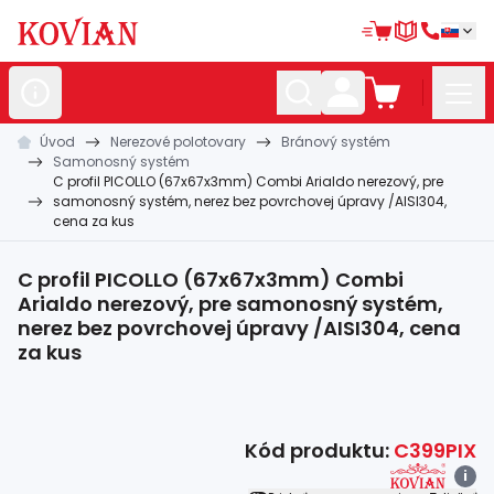
Úvod
Nerezové polotovary
Bránový systém
Nerezové
polotovary
Samonosný systém
C profil PICOLLO (67x67x3mm) Combi Arialdo nerezový, pre
Hliníkové
polotovary
samonosný systém, nerez bez povrchovej úpravy /AISI304,
cena za kus
Kované
polotovary
C profil PICOLLO (67x67x3mm) Combi
Zábradlia a
madlá
Arialdo nerezový, pre samonosný systém,
Bránové
nerez bez povrchovej úpravy /AISI304, cena
systémy
za kus
Automatizácia
Dom, dielňa,
záhrada
Kód produktu:
C399PIX
Hutnícky
materiál
i