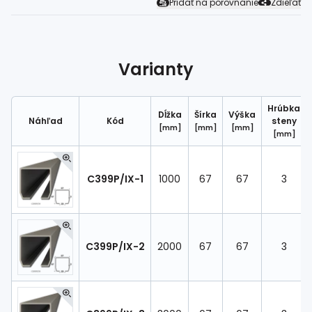
Pridať na porovnanie
Zdieľať
Spojovací
materiál
%
Zľava
Varianty
Hrúbka
Dĺžka
Šírka
Výška
Náhľad
Kód
steny
[mm]
[mm]
[mm]
[mm]
C399P/IX-1
1000
67
67
3
C399P/IX-2
2000
67
67
3