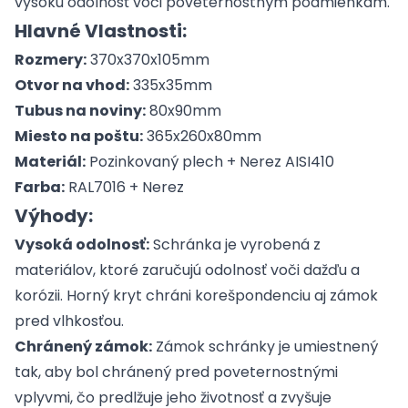
vysokú odolnosť voči poveternostným podmienkam.
Hlavné Vlastnosti:
Rozmery:
370x370x105mm
Otvor na vhod:
335x35mm
Tubus na noviny:
80x90mm
Miesto na poštu:
365x260x80mm
Materiál:
Pozinkovaný plech + Nerez AISI410
Farba:
RAL7016 + Nerez
Výhody:
Vysoká odolnosť:
Schránka je vyrobená z
materiálov, ktoré zaručujú odolnosť voči dažďu a
korózii. Horný kryt chráni korešpondenciu aj zámok
pred vlhkosťou.
Chránený zámok:
Zámok schránky je umiestnený
tak, aby bol chránený pred poveternostnými
vplyvmi, čo predlžuje jeho životnosť a zvyšuje