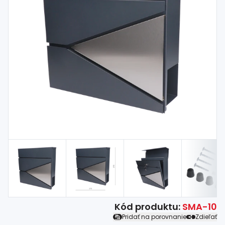
Spojovací
materiál
%
Zľava
Kód produktu:
SMA-10
Pridať na porovnanie
Zdieľať