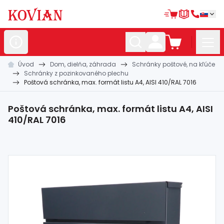
Úvod
Dom, dielňa, záhrada
Schránky poštové, na kľúče
Nerezové
polotovary
Schránky z pozinkovaného plechu
Poštová schránka, max. formát listu A4, AISI 410/RAL 7016
Hliníkové
polotovary
Kované
polotovary
Poštová schránka, max. formát listu A4, AISI
410/RAL 7016
Zábradlia a
madlá
Bránové
systémy
Automatizácia
Dom, dielňa,
záhrada
Hutnícky
materiál