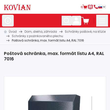
Úvod
Dom, dielňa, záhrada
Schránky poštové, na kľúče
Nerezové
polotovary
Schránky z pozinkovaného plechu
Poštová schránka, max. formát listu A4, RAL 7016
Hliníkové
polotovary
Kované
polotovary
Poštová schránka, max. formát listu A4, RAL
7016
Zábradlia a
madlá
Bránové
systémy
Automatizácia
Dom, dielňa,
záhrada
Hutnícky
materiál