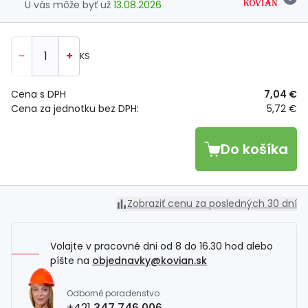
U vás môže byť už
13.08.2026
-
+
KS
Cena s DPH
7,04 €
Cena za jednotku bez DPH:
5,72 €
Do košíka
Zobraziť cenu za posledných 30 dní
Volajte v pracovné dni od 8 do 16.30 hod alebo
píšte na
objednavky@kovian.sk
Odborné poradenstvo
+421
347 746 006