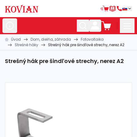
Úvod
Dom, dielňa, záhrada
Fotovoltaika
Nerezové
polotovary
Strešné háky
Strešný hák pre šindľové strechy, nerez A2
Hliníkové
polotovary
Strešný hák pre šindľové strechy, nerez A2
Kované
polotovary
Zábradlia a
madlá
Bránové
systémy
Automatizácia
Dom, dielňa,
záhrada
Hutnícky
materiál