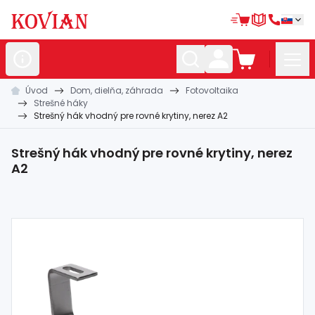
Úvod
Dom, dielňa, záhrada
Fotovoltaika
Nerezové
polotovary
Strešné háky
Strešný hák vhodný pre rovné krytiny, nerez A2
Hliníkové
polotovary
Kované
polotovary
Strešný hák vhodný pre rovné krytiny, nerez
A2
Zábradlia a
madlá
Bránové
systémy
Automatizácia
Dom, dielňa,
záhrada
Hutnícky
materiál