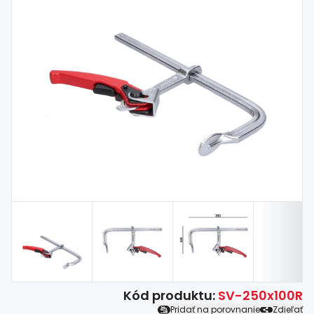
Spojovací
materiál
%
Zľava
Kód produktu:
SV-250x100R
Pridať na porovnanie
Zdieľať