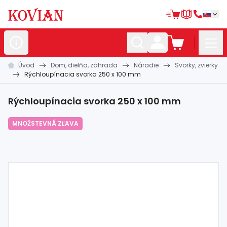
Úvod
Dom, dielňa, záhrada
Náradie
Svorky, zvierky
Nerezové
polotovary
Rýchloupínacia svorka 250 x 100 mm
Hliníkové
polotovary
Rýchloupínacia svorka 250 x 100 mm
Kované
polotovary
MNOŽSTEVNÁ ZĽAVA
Zábradlia a
madlá
Bránové
systémy
Automatizácia
Dom, dielňa,
záhrada
Hutnícky
materiál