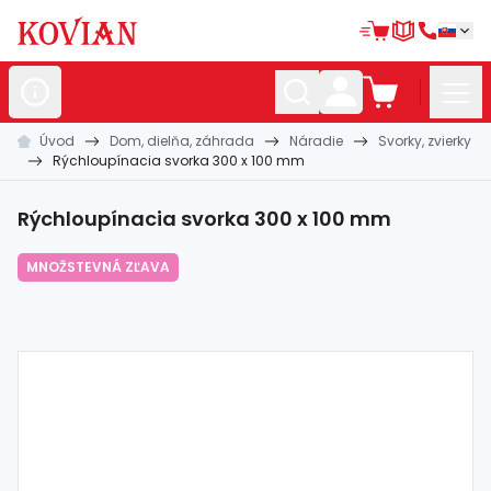
Úvod
Dom, dielňa, záhrada
Náradie
Svorky, zvierky
Nerezové
polotovary
Rýchloupínacia svorka 300 x 100 mm
Hliníkové
polotovary
Rýchloupínacia svorka 300 x 100 mm
Kované
polotovary
MNOŽSTEVNÁ ZĽAVA
Zábradlia a
madlá
Bránové
systémy
Automatizácia
Dom, dielňa,
záhrada
Hutnícky
materiál