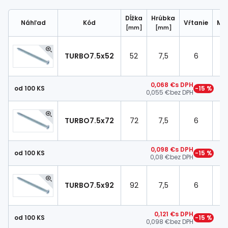
Spojovací
materiál
Dĺžka
Hrúbka
Náhľad
Kód
Vŕtanie
Mo
%
Zľava
[mm]
[mm]
TURBO7.5x52
52
7,5
6
T
0,068 €
s DPH
od 100 KS
−15 %
0,055 €
bez DPH
TURBO7.5x72
72
7,5
6
T
0,098 €
s DPH
od 100 KS
−15 %
0,08 €
bez DPH
TURBO7.5x92
92
7,5
6
T
0,121 €
s DPH
od 100 KS
−15 %
0,098 €
bez DPH