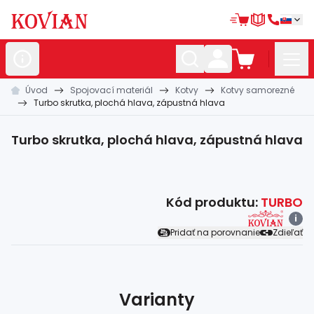
Úvod
Spojovací materiál
Kotvy
Kotvy samorezné
Nerezové
polotovary
Turbo skrutka, plochá hlava, zápustná hlava
Hliníkové
polotovary
Turbo skrutka, plochá hlava, zápustná hlava
Kované
polotovary
Zábradlia a
madlá
Kód produktu:
TURBO
Bránové
systémy
i
Pridať na porovnanie
Zdieľať
Automatizácia
Dom, dielňa,
záhrada
Hutnícky
materiál
Varianty