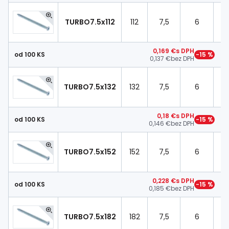
TURBO7.5x112
112
7,5
6
T
0,169 €
s DPH
od 100 KS
−15 %
0,137 €
bez DPH
TURBO7.5x132
132
7,5
6
T
0,18 €
s DPH
od 100 KS
−15 %
0,146 €
bez DPH
TURBO7.5x152
152
7,5
6
T
0,228 €
s DPH
od 100 KS
−15 %
0,185 €
bez DPH
TURBO7.5x182
182
7,5
6
T