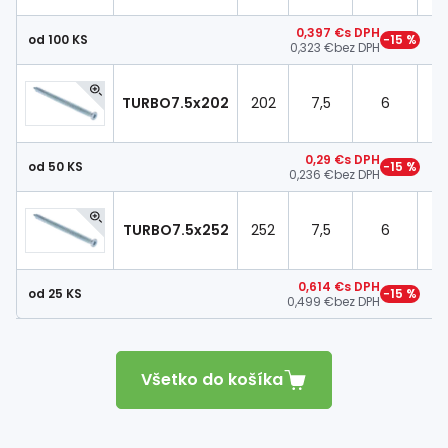
0,397 €
s DPH
od 100 KS
−15 %
0,323 €
bez DPH
TURBO7.5x202
202
7,5
6
T
0,29 €
s DPH
od 50 KS
−15 %
0,236 €
bez DPH
TURBO7.5x252
252
7,5
6
T
0,614 €
s DPH
od 25 KS
−15 %
0,499 €
bez DPH
Všetko do košíka