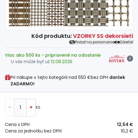
Spojovací
materiál
%
Zľava
Kód produktu:
VZORKY SS dekorsieti
Pridať na porovnanie
Zdieľať
Viac ako 500 ks
- pripravené na odoslanie
i
U vás môže byť už
12.08.2026
Pri nákupe v tejto kategórii nad
550 €
bez DPH
darček
ZADARMO!
-
+
KS
Cena s DPH
12,54 €
Cena za jednotku bez DPH:
10,2 €