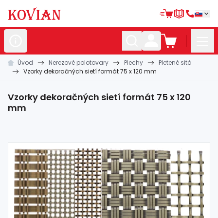
Úvod
Nerezové polotovary
Plechy
Pletené sitá
Nerezové
polotovary
Vzorky dekoračných sietí formát 75 x 120 mm
Hliníkové
polotovary
Vzorky dekoračných sietí formát 75 x 120
Kované
polotovary
mm
Zábradlia a
madlá
Bránové
systémy
Automatizácia
Dom, dielňa,
záhrada
Hutnícky
materiál