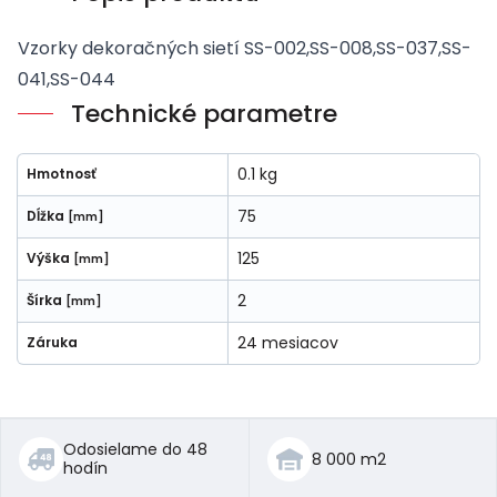
Vzorky dekoračných sietí SS-002,SS-008,SS-037,SS-
041,SS-044
Technické parametre
0.1 kg
Hmotnosť
75
Dĺžka
[mm]
125
Výška
[mm]
2
Šírka
[mm]
24 mesiacov
Záruka
Odosielame do 48
8 000 m2
hodín