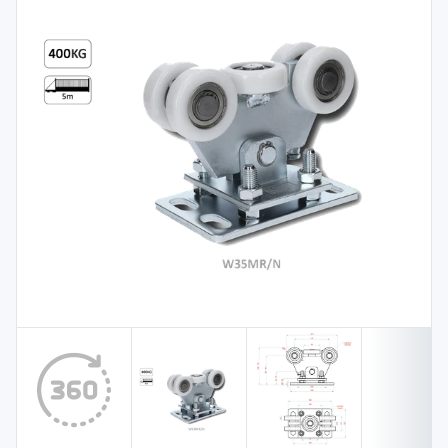
Spojovací
materiál
%
Zľava