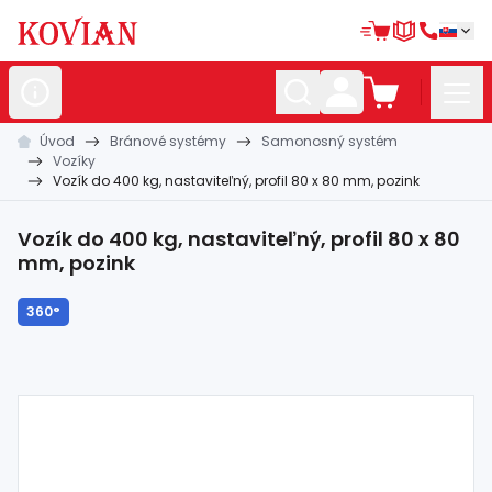
Úvod
Bránové systémy
Samonosný systém
Nerezové
polotovary
Vozíky
Vozík do 400 kg, nastaviteľný, profil 80 x 80 mm, pozink
Hliníkové
polotovary
Kované
polotovary
Vozík do 400 kg, nastaviteľný, profil 80 x 80
mm, pozink
Zábradlia a
madlá
360°
Bránové
systémy
Automatizácia
Dom, dielňa,
záhrada
Hutnícky
materiál