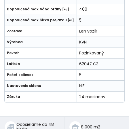
400
Doporučená max. váha brány
[kg]
5
Doporučená max. šírka prejazdu
[m]
Len vozík
Zostava
KVN
Výrobca
Pozinkovaný
Povrch
6204Z C3
Ložisko
5
Počet koliesok
NIE
Nastavenie sklonu
24 mesiacov
Záruka
Odosielame do 48
8 000 m2