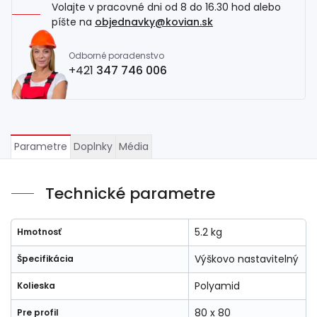
Volajte v pracovné dni od 8 do 16.30 hod alebo
píšte na
objednavky@kovian.sk
Odborné poradenstvo
+421
347 746 006
Parametre
Doplnky
Média
Technické parametre
5.2 kg
Hmotnosť
Výškovo nastavitelný
Špecifikácia
Polyamid
Kolieska
80 x 80
Pre profil