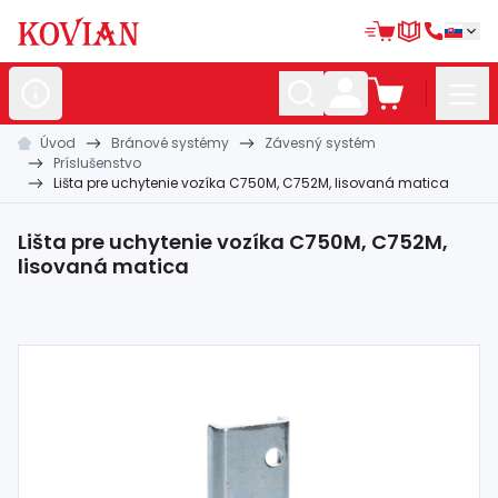
Úvod
Bránové systémy
Závesný systém
Nerezové
polotovary
Príslušenstvo
Lišta pre uchytenie vozíka C750M, C752M, lisovaná matica
Hliníkové
polotovary
Kované
polotovary
Lišta pre uchytenie vozíka C750M, C752M,
lisovaná matica
Zábradlia a
madlá
Bránové
systémy
Automatizácia
Dom, dielňa,
záhrada
Hutnícky
materiál