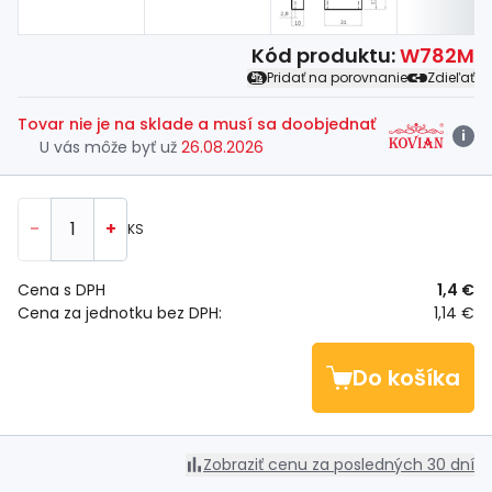
Kód produktu:
W782M
Pridať na porovnanie
Zdieľať
Tovar nie je na sklade a musí sa doobjednať
i
U vás môže byť už
26.08.2026
-
+
KS
Cena s DPH
1,4 €
Cena za jednotku bez DPH:
1,14 €
Do košíka
Zobraziť cenu za posledných 30 dní