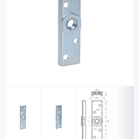
Spojovací
materiál
%
Zľava