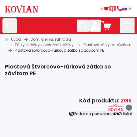
Úvod
Dom, dielňa, záhrada
Nerezové
polotovary
Zátky, striešky, nivelačné nožičky
Plastové zátky so závitom
Plastová štvorcovo-rúrková zátka so závitom PE
Hliníkové
polotovary
Kované
polotovary
Plastová štvorcovo-rúrková zátka so
závitom PE
Zábradlia a
madlá
Bránové
systémy
Kód produktu:
ZGK
Automatizácia
i
Pridať na porovnanie
Zdieľať
Dom, dielňa,
záhrada
Hutnícky
materiál