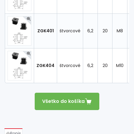
ZGK401
štvorcové
6,2
20
M8
ZGK404
štvorcové
6,2
20
M10
Všetko do košíka
Popis