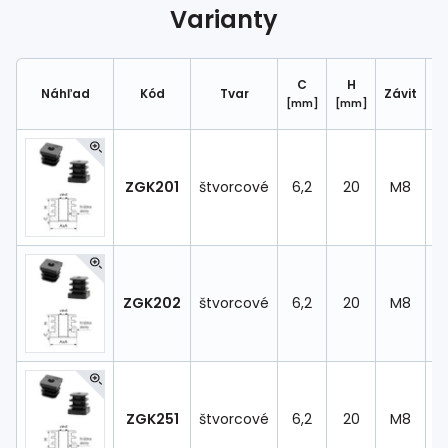
Spojovací
materiál
Varianty
%
Zľava
C
H
R
Náhľad
Kód
Tvar
Závit
[mm]
[mm]
ZGK201
štvorcové
6,2
20
M8
ZGK202
štvorcové
6,2
20
M8
ZGK251
štvorcové
6,2
20
M8