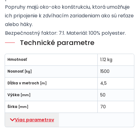
Popruhy majú oko-oko konštrukciu, ktorá umožňuje
ich pripojenie k zdvíhacím zariadeniam ako sú reťaze
alebo háky.
Bezpečnostný faktor: 7:1. Materiál: 100% polyester.
Technické parametre
1.12 kg
Hmotnosť
1500
Nosnosť
[kg]
4,5
Dĺžka v metroch
[m]
50
Výška
[mm]
70
Šírka
[mm]
Viac parametrov