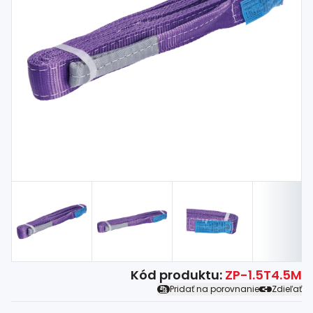
Spojovací
materiál
%
Zľava
Kód produktu:
ZP-1.5T4.5M
Pridať na porovnanie
Zdieľať