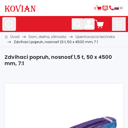
Úvod
Dom, dielňa, záhrada
Upevňovacia technika
Nerezové
polotovary
Zdvíhací popruh, nosnosť 1,5 t, 50 x 4500 mm, 7:1
Hliníkové
polotovary
Zdvíhací popruh, nosnosť 1,5 t, 50 x 4500
Kované
polotovary
mm, 7:1
Zábradlia a
madlá
Bránové
systémy
Automatizácia
Dom, dielňa,
záhrada
Hutnícky
materiál