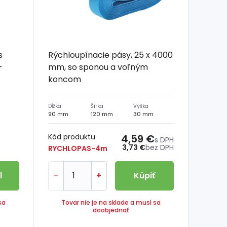
s
Rýchloupínacie pásy, 25 x 4000
-
mm, so sponou a voľným
koncom
Dĺžka
Šírka
Výška
90 mm
120 mm
30 mm
Kód produktu
4,59 €
s DPH
3,73 €
bez DPH
RYCHLOPAS-4m
l
-
+
Kúpiť
sa
Tovar nie je na sklade a musí sa
doobjednať