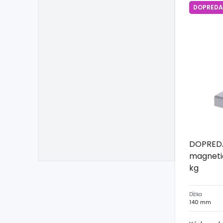
DOPREDA
DOPREDA
magnetic
kg
Dĺžka
140 mm