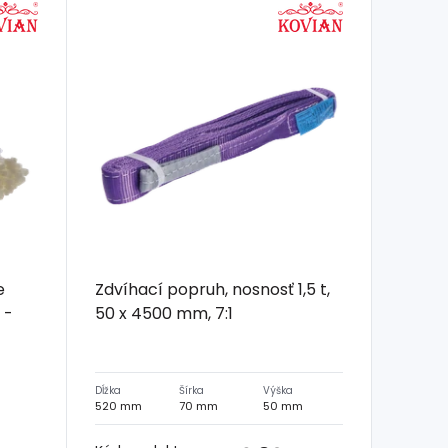
e
Zdvíhací popruh, nosnosť 1,5 t,
 -
50 x 4500 mm, 7:1
Dĺžka
Šírka
Výška
520 mm
70 mm
50 mm