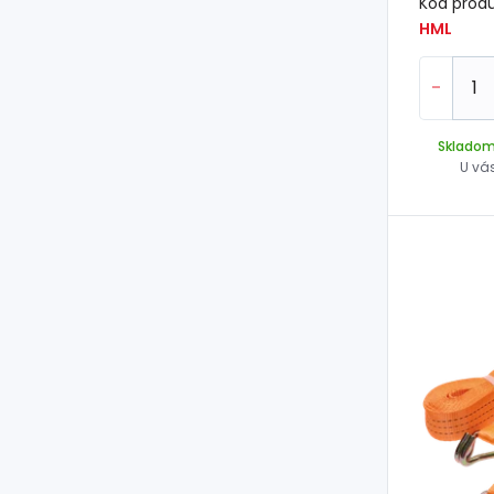
Kód prod
HML
-
Sklado
U vá