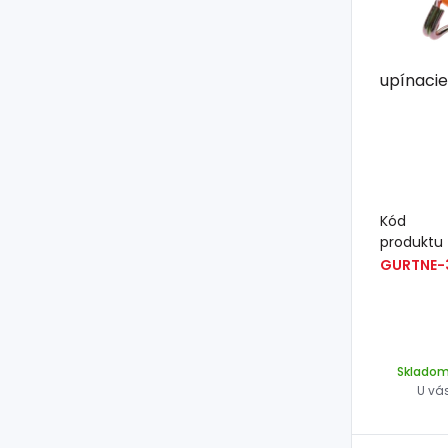
upínacie
Kód
produktu
GURTNE-
Sklado
U vá