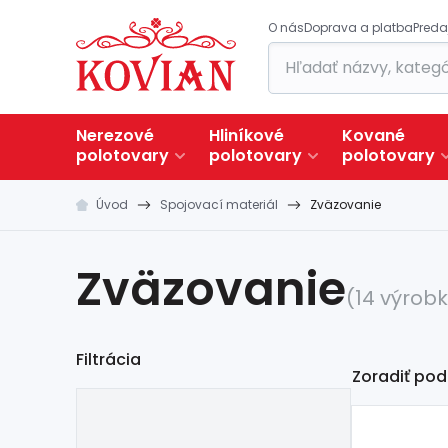
O nás
Doprava a platba
Preda
Nerezové
Hliníkové
Kované
polotovary
polotovary
polotovary
Úvod
Spojovací materiál
Zväzovanie
Zväzovanie
(14 výrob
Filtrácia
Zoradiť pod