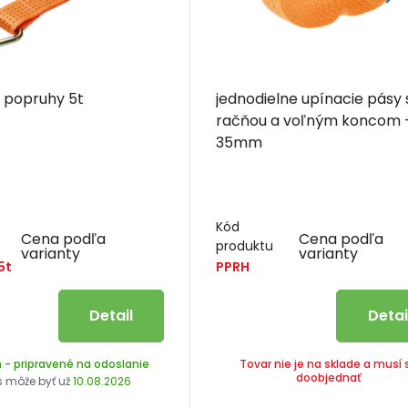
 popruhy 5t
jednodielne upínacie pásy 
račňou a voľným koncom 
35mm
Kód
Cena podľa
Cena podľa
produktu
varianty
varianty
5t
PPRH
Detail
Detai
m
- pripravené na odoslanie
Tovar nie je na sklade a musí 
doobjednať
s môže byť už
10.08.2026