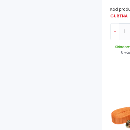
Kód prod
GURTNA-
-
Sklado
U vá