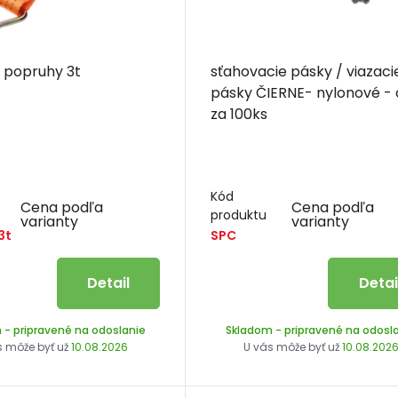
 popruhy 3t
sťahovacie pásky / viazaci
pásky ČIERNE- nylonové -
za 100ks
Kód
Cena podľa
Cena podľa
produktu
varianty
varianty
3t
SPC
Detail
Detai
m
- pripravené na odoslanie
Skladom
- pripravené na odosl
s môže byť už
10.08.2026
U vás môže byť už
10.08.202