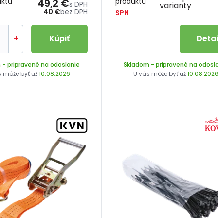
uktu
49,2 €
produktu
s DPH
varianty
40 €
bez DPH
SPN
+
Kúpiť
Detai
m
- pripravené na odoslanie
Skladom
- pripravené na odosl
s môže byť už
10.08.2026
U vás môže byť už
10.08.202