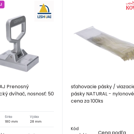
J
J Prenosný
sťahovacie pásky / viazaci
ký dvíhač, nosnosť: 50
pásky NATURAL - nylonové
cena za 100ks
Šírka
Výška
180 mm
28 mm
Kód
Cena podľa