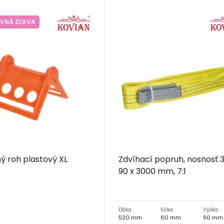
VNÁ ZĽAVA
 roh plastový XL
Zdvíhací popruh, nosnosť 3 
90 x 3000 mm, 7:1
Dĺžka
Šírka
Výška
520 mm
60 mm
90 mm