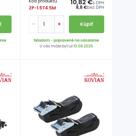
Kód produktu
10,82 €
s DPH
8,8 €
bez DPH
ZP-1.5T4.5M
l
-
+
Kúpiť
anie
Skladom
- pripravené na odoslanie
6
U vás môže byť už
10.08.2026