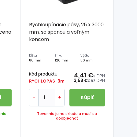
e
Rýchloupínacie pásy, 25 x 3000
 cena
mm, so sponou a voľným
koncom
Dĺžka
Šírka
Výška
80 mm
120 mm
30 mm
Kód produktu
4,41 €
s DPH
3,58 €
bez DPH
RYCHLOPAS-3m
l
-
+
Kúpiť
anie
Tovar nie je na sklade a musí sa
doobjednať
6