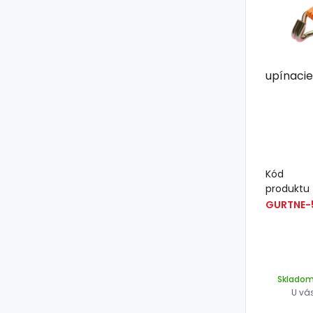
upínacie
Kód
produktu
GURTNE-
Sklado
U vá