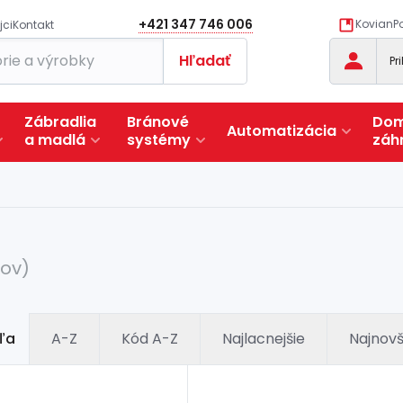
+421 347 746 006
KovianPo
jci
Kontakt
Hľadať
Pr
Zábradlia
Bránové
Dom
Automatizácia
a
madlá
systémy
záh
kov)
ľa
A-Z
Kód A-Z
Najlacnejšie
Najnovš