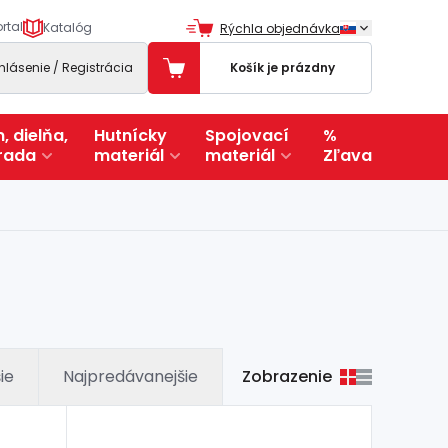
rtal
Katalóg
Rýchla objednávka
ihlásenie / Registrácia
Košík je prázdny
, dielňa,
Hutnícky
Spojovací
%
rada
materiál
materiál
Zľava
Zobrazenie
ie
Najpredávanejšie