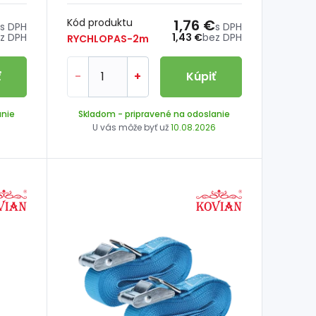
Kód produktu
1,76 €
s DPH
s DPH
z DPH
1,43 €
bez DPH
RYCHLOPAS-2m
ť
-
+
Kúpiť
anie
Skladom
- pripravené na odoslanie
6
U vás môže byť už
10.08.2026