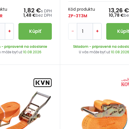
uktu
1,82 €
Kód produktu
13,26 €
s DPH
1,48 €
bez DPH
10,78 €
be
R
ZP-3T3M
+
Kúpiť
-
+
Kúpi
m
- pripravené na odoslanie
Skladom
- pripravené na odosl
s môže byť už
10.08.2026
U vás môže byť už
10.08.202