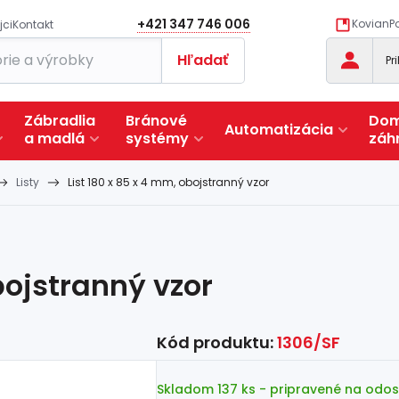
+421 347 746 006
KovianPo
jci
Kontakt
Hľadať
Pr
Zábradlia
Bránové
Dom
Automatizácia
a
madlá
systémy
záh
Listy
List 180 x 85 x 4 mm, obojstranný vzor
bojstranný vzor
Kód produktu:
1306/SF
Skladom 137 ks
- pripravené na odos