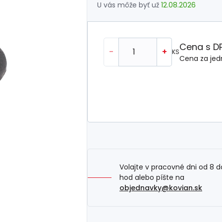
U vás môže byť už
12.08.2026
Cena s D
-
+
KS
Cena za jed
Volajte v pracovné dni od 8 d
hod alebo píšte na
objednavky@kovian.sk