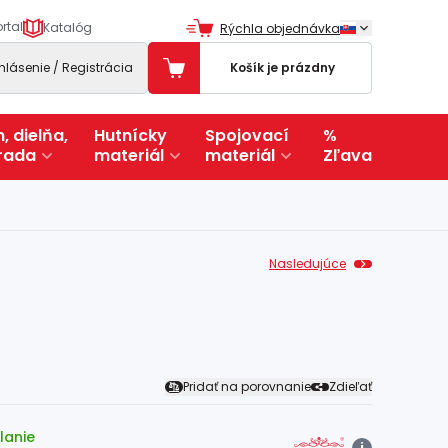
rtal
Katalóg
Rýchla objednávka
ihlásenie / Registrácia
Košík je prázdny
, dielňa,
Hutnícky
Spojovací
%
rada
materiál
materiál
Zľava
Nasledujúce
Pridať na porovnanie
Zdieľať
lanie
i