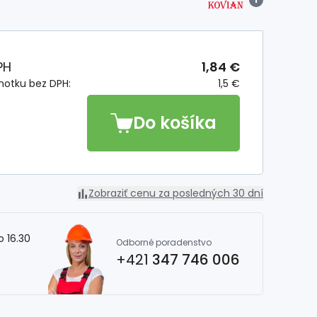
PH
1,84 €
notku bez DPH:
1,5 €
Do košíka
Zobraziť cenu za posledných 30 dní
o 16.30
Odborné poradenstvo
+421
347 746 006