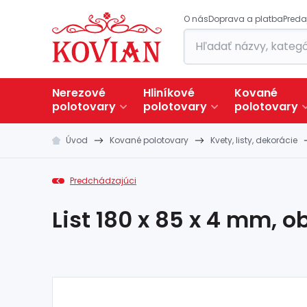
O nás
Doprava a platba
Preda
Nerezové
Hliníkové
Kované
polotovary
polotovary
polotovary
Úvod
Kované polotovary
Kvety, listy, dekorácie
Predchádzajúci
List 180 x 85 x 4 mm, o