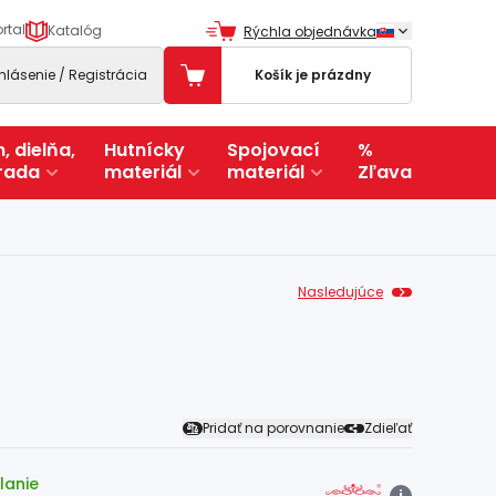
rtal
Katalóg
Rýchla objednávka
ihlásenie / Registrácia
Košík je prázdny
, dielňa,
Hutnícky
Spojovací
%
rada
materiál
materiál
Zľava
Nasledujúce
Pridať na porovnanie
Zdieľať
lanie
i