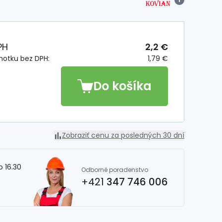
PH
2,2 €
notku bez DPH:
1,79 €
Do košíka
Zobraziť cenu za posledných 30 dní
o 16.30
Odborné poradenstvo
+421
347 746 006