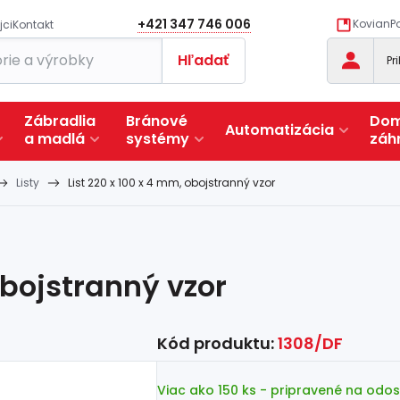
+421 347 746 006
KovianPo
jci
Kontakt
Hľadať
Pr
Zábradlia
Bránové
Dom
Automatizácia
a
madlá
systémy
záh
Listy
List 220 x 100 x 4 mm, obojstranný vzor
obojstranný vzor
Kód produktu:
1308/DF
Viac ako 150 ks
- pripravené na odos