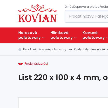
O nás
Doprava a platba
Preda
Nerezové
Hliníkové
Kované
polotovary
polotovary
polotovary
Úvod
Kované polotovary
Kvety, listy, dekorácie
Predchádzajúci
List 220 x 100 x 4 mm, 