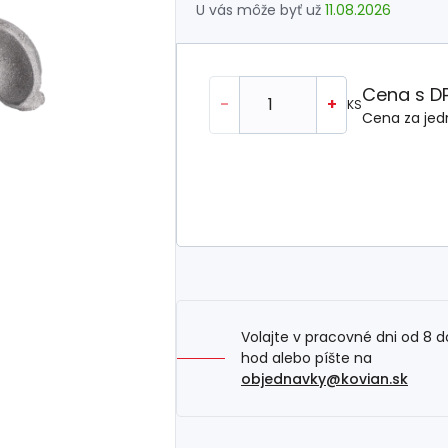
U vás môže byť už
11.08.2026
Cena s D
-
+
KS
Cena za jed
Volajte v pracovné dni od 8 d
hod alebo píšte na
objednavky@kovian.sk