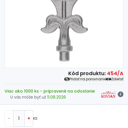
Spojovací
materiál
%
Zľava
Kód produktu:
454/A
Pridať na porovnanie
Zdieľať
Viac ako 1000 ks
- pripravené na odoslanie
i
U vás môže byť už
11.08.2026
-
+
KS