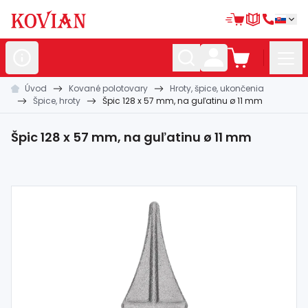
Úvod
Kované polotovary
Hroty, špice, ukončenia
Nerezové
polotovary
Špice, hroty
Špic 128 x 57 mm, na guľatinu ø 11 mm
Hliníkové
polotovary
Špic 128 x 57 mm, na guľatinu ø 11 mm
Kované
polotovary
Zábradlia a
madlá
Bránové
systémy
Automatizácia
Dom, dielňa,
záhrada
Hutnícky
materiál