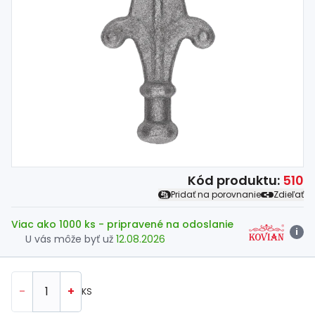
Spojovací
materiál
%
Zľava
Kód produktu:
510
Pridať na porovnanie
Zdieľať
Viac ako 1000 ks
- pripravené na odoslanie
i
U vás môže byť už
12.08.2026
-
+
KS