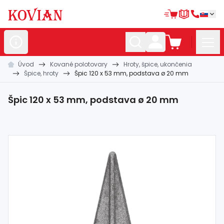
Úvod
Kované polotovary
Hroty, špice, ukončenia
Nerezové
polotovary
Špice, hroty
Špic 120 x 53 mm, podstava ø 20 mm
Hliníkové
polotovary
Špic 120 x 53 mm, podstava ø 20 mm
Kované
polotovary
Zábradlia a
madlá
Bránové
systémy
Automatizácia
Dom, dielňa,
záhrada
Hutnícky
materiál