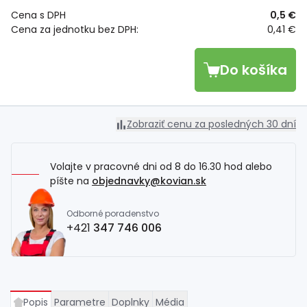
Cena s DPH
0,5 €
Cena za jednotku bez DPH:
0,41 €
Do košíka
Zobraziť cenu za posledných 30 dní
Volajte v pracovné dni od 8 do 16.30 hod alebo
píšte na
objednavky@kovian.sk
Odborné poradenstvo
+421
347 746 006
Popis
Parametre
Doplnky
Média