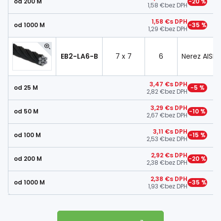
od 200 M
−20 %
1,58 €
bez DPH
1,58 €
s DPH
od 1000 M
−35 %
1,29 €
bez DPH
EB2-LA6-B
7 x 7
6
Nerez AISI 3
3,47 €
s DPH
od 25 M
−5 %
2,82 €
bez DPH
3,29 €
s DPH
od 50 M
−10 %
2,67 €
bez DPH
3,11 €
s DPH
od 100 M
−15 %
2,53 €
bez DPH
2,92 €
s DPH
od 200 M
−20 %
2,38 €
bez DPH
2,38 €
s DPH
od 1000 M
−35 %
1,93 €
bez DPH