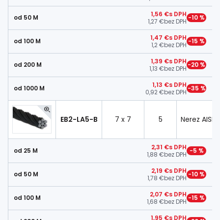
1,56 €
s DPH
od 50 M
−10 %
1,27 €
bez DPH
1,47 €
s DPH
od 100 M
−15 %
1,2 €
bez DPH
1,39 €
s DPH
od 200 M
−20 %
1,13 €
bez DPH
1,13 €
s DPH
od 1000 M
−35 %
0,92 €
bez DPH
EB2-LA5-B
7 x 7
5
Nerez AISI 3
2,31 €
s DPH
od 25 M
−5 %
1,88 €
bez DPH
2,19 €
s DPH
od 50 M
−10 %
1,78 €
bez DPH
2,07 €
s DPH
od 100 M
−15 %
1,68 €
bez DPH
1,95 €
s DPH