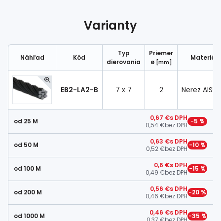
Spojovací
materiál
Varianty
%
Zľava
Typ
Priemer
Náhľad
Kód
Materiál
dierovania
ø
[mm]
EB2-LA2-B
7 x 7
2
Nerez AISI 3
0,67 €
s DPH
od 25 M
−5 %
0,54 €
bez DPH
0,63 €
s DPH
od 50 M
−10 %
0,52 €
bez DPH
0,6 €
s DPH
od 100 M
−15 %
0,49 €
bez DPH
0,56 €
s DPH
od 200 M
−20 %
0,46 €
bez DPH
0,46 €
s DPH
od 1000 M
−35 %
0,37 €
bez DPH