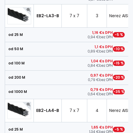
EB2-LA3-B
7 x 7
3
Nerez AISI 3
1,16 €
s DPH
od 25 M
−5 %
0,94 €
bez DPH
1,1 €
s DPH
od 50 M
−10 %
0,89 €
bez DPH
1,04 €
s DPH
od 100 M
−15 %
0,84 €
bez DPH
0,97 €
s DPH
od 200 M
−20 %
0,79 €
bez DPH
0,79 €
s DPH
od 1000 M
−35 %
0,64 €
bez DPH
EB2-LA4-B
7 x 7
4
Nerez AISI 3
1,65 €
s DPH
od 25 M
−5 %
1,34 €
bez DPH