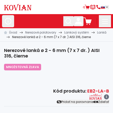
Úvod
Nerezové polotovary
Lankový systém
Lanká
Nerezové
polotovary
Nerezové lanká ø 2 - 6 mm (7 x 7 dr. ) AISI 316, čierne
Hliníkové
polotovary
Nerezové lanká ø 2 - 6 mm (7 x 7 dr. ) AISI
Kované
polotovary
316, čierne
Zábradlia a
madlá
MNOŽSTEVNÁ ZĽAVA
Bránové
systémy
Automatizácia
Kód produktu:
EB2-LA-B
Dom, dielňa,
záhrada
i
Pridať na porovnanie
Zdieľať
Hutnícky
materiál