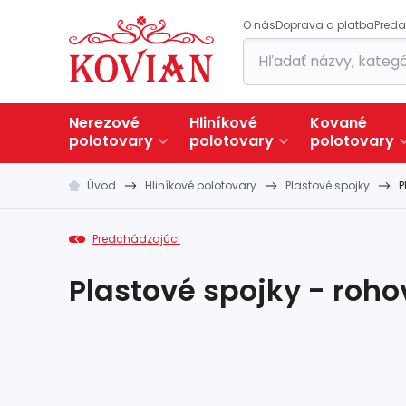
O nás
Doprava a platba
Preda
Nerezové
Hliníkové
Kované
polotovary
polotovary
polotovary
Úvod
Hliníkové polotovary
Plastové spojky
P
Predchádzajúci
Plastové spojky - roho