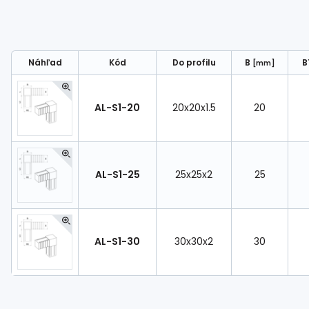
Náhľad
Kód
Do profilu
B
B
[mm]
AL-S1-20
20x20x1.5
20
AL-S1-25
25x25x2
25
AL-S1-30
30x30x2
30