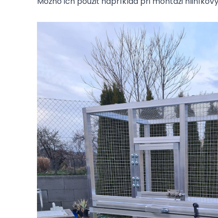
Možno ich použiť napríklad pri montáži hliníkov