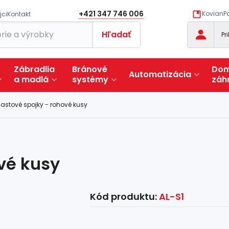
+421 347 746 006
KovianPo
jci
Kontakt
Hľadať
Pr
Zábradlia
Bránové
Dom
Automatizácia
a
madlá
systémy
záh
lastové spojky - rohové kusy
vé kusy
Kód produktu:
AL-S1