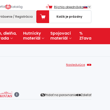
rtal
Katalóg
Rýchla objednávka
ihlásenie / Registrácia
Košík je prázdny
, dielňa,
Hutnícky
Spojovací
%
rada
materiál
materiál
Zľava
Nasledujúce
i
Pridať na porovnanie
Zdieľať