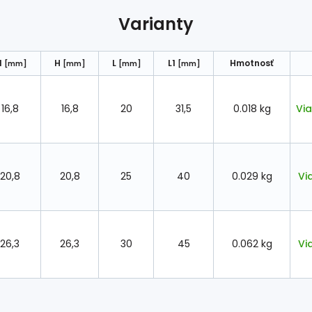
Varianty
1
H
L
L1
Hmotnosť
[mm]
[mm]
[mm]
[mm]
16,8
16,8
20
31,5
0.018 kg
Via
20,8
20,8
25
40
0.029 kg
Vi
26,3
26,3
30
45
0.062 kg
Vi