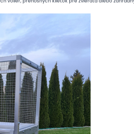
ých voliér, prenosných klietok pre zvieratá alebo záhradn