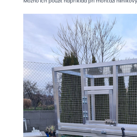
Možno ich použiť napríklad pri montáži hliníkov