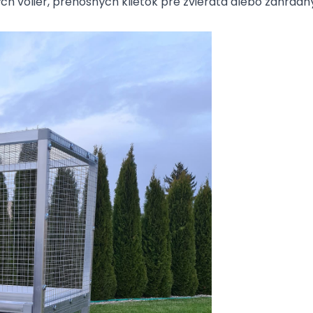
ých voliér, prenosných klietok pre zvieratá alebo záhradn