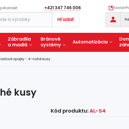
+421 347 746 006
KovianPo
jci
Kontakt
Hľadať
Pr
Zábradlia
Bránové
Dom
Automatizácia
a
madlá
systémy
záh
lastové spojky - 4-nohé kusy
ohé kusy
Kód produktu:
AL-S4