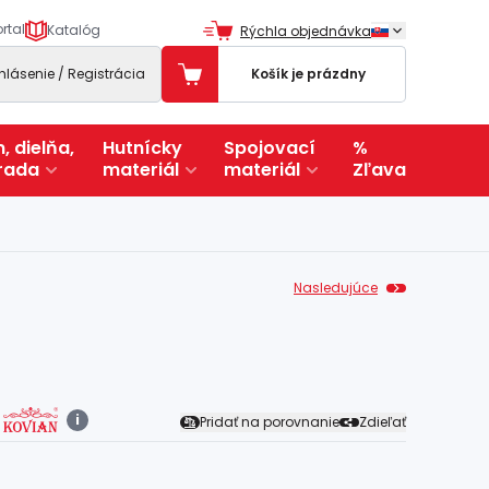
rtal
Katalóg
Rýchla objednávka
ihlásenie / Registrácia
Košík je prázdny
, dielňa,
Hutnícky
Spojovací
%
rada
materiál
materiál
Zľava
Nasledujúce
i
Pridať na porovnanie
Zdieľať