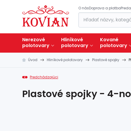
O nás
Doprava a platba
Preda
Nerezové
Hliníkové
Kované
polotovary
polotovary
polotovary
Úvod
Hliníkové polotovary
Plastové spojky
P
Predchádzajúci
Plastové spojky - 4-n