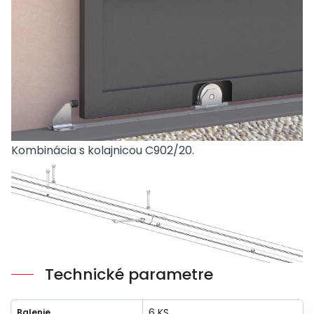
Kombinácia s kolajnicou
C902/20
.
Technické parametre
6 KS
Balenie