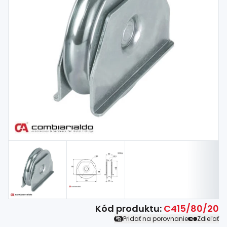
Spojovací
materiál
%
Zľava
Kód produktu:
C415/80/20
Pridať na porovnanie
Zdieľať