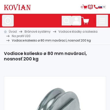
Úvod
Bránové systémy
Vodiace kladky a kolieska
Nerezové
polotovary
Na profil U20
Vodiace koliesko ø 80 mm navárací, nosnosť 200 kg
Hliníkové
polotovary
Kované
polotovary
Vodiace koliesko ø 80 mm navárací,
nosnosť 200 kg
Zábradlia a
madlá
Bránové
systémy
Automatizácia
Dom, dielňa,
záhrada
Hutnícky
materiál