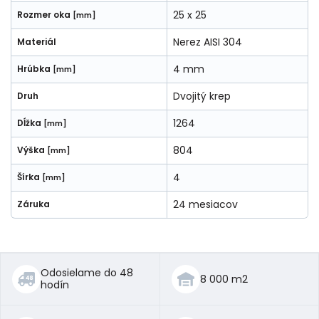
25 x 25
Rozmer oka
[mm]
Nerez AISI 304
Materiál
4 mm
Hrúbka
[mm]
Dvojitý krep
Druh
1264
Dĺžka
[mm]
804
Výška
[mm]
4
Šírka
[mm]
24 mesiacov
Záruka
Odosielame do 48
8 000 m2
hodín