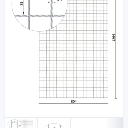
Spojovací
materiál
%
Zľava