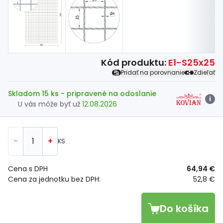
Kód produktu:
E1-S25x25
Pridať na porovnanie
Zdieľať
Skladom 15 ks
- pripravené na odoslanie
i
U vás môže byť už
12.08.2026
-
+
KS
Cena s DPH
64,94 €
Cena za jednotku bez DPH:
52,8 €
Do košíka