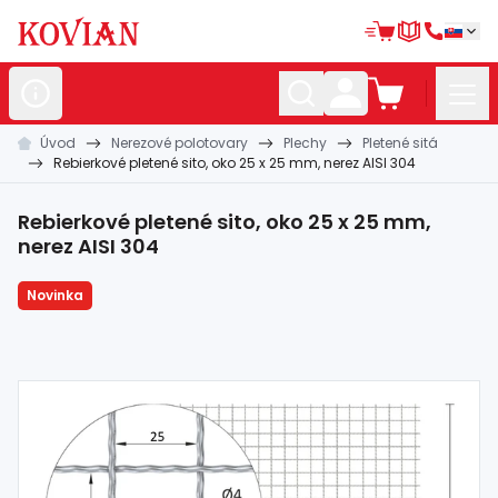
Úvod
Nerezové polotovary
Plechy
Pletené sitá
Nerezové
polotovary
Rebierkové pletené sito, oko 25 x 25 mm, nerez AISI 304
Hliníkové
polotovary
Rebierkové pletené sito, oko 25 x 25 mm,
Kované
polotovary
nerez AISI 304
Zábradlia a
madlá
Novinka
Bránové
systémy
Automatizácia
Dom, dielňa,
záhrada
Hutnícky
materiál