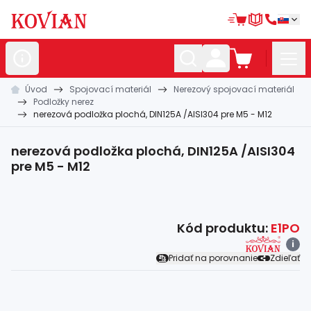
Úvod
Spojovací materiál
Nerezový spojovací materiál
Nerezové
polotovary
Podložky nerez
nerezová podložka plochá, DIN125A /AISI304 pre M5 - M12
Hliníkové
polotovary
Kované
polotovary
nerezová podložka plochá, DIN125A /AISI304
pre M5 - M12
Zábradlia a
madlá
Bránové
systémy
Kód produktu:
E1PO
Automatizácia
i
Pridať na porovnanie
Zdieľať
Dom, dielňa,
záhrada
Hutnícky
materiál