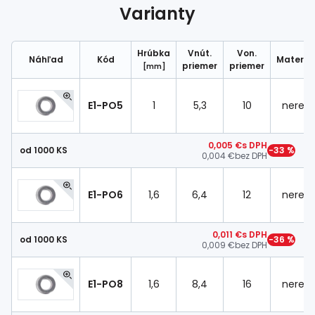
Spojovací
materiál
Varianty
%
Zľava
Hrúbka
Vnút.
Von.
Náhľad
Kód
Materiál
priemer
priemer
[mm]
E1-PO5
1
5,3
10
nerez
0,005 €
s DPH
od 1000 KS
−33 %
0,004 €
bez DPH
E1-PO6
1,6
6,4
12
nerez
0,011 €
s DPH
od 1000 KS
−36 %
0,009 €
bez DPH
E1-PO8
1,6
8,4
16
nerez