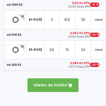
0,03 €
s DPH
od 1000 KS
−31 %
0,024 €
bez DPH
E1-PO10
2
10,5
20
nerez
0,053 €
s DPH
od 500 KS
−33 %
0,043 €
bez DPH
E1-PO12
2,5
13
24
nerez
0,089 €
s DPH
od 200 KS
−33 %
0,072 €
bez DPH
Všetko do košíka