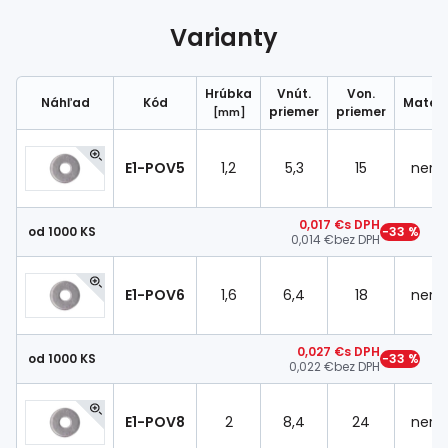
Spojovací
materiál
Varianty
%
Zľava
Hrúbka
Vnút.
Von.
Náhľad
Kód
Materi
priemer
priemer
[mm]
E1-POV5
1,2
5,3
15
nere
0,017 €
s DPH
od 1000 KS
−33 %
0,014 €
bez DPH
E1-POV6
1,6
6,4
18
nere
0,027 €
s DPH
od 1000 KS
−33 %
0,022 €
bez DPH
E1-POV8
2
8,4
24
nere