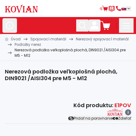
Úvod
Spojovací materiál
Nerezový spojovací materiál
Nerezové
polotovary
Podložky nerez
Nerezová podložka veľkoplošná plochá, DIN9021 /AISI304 pre
Hliníkové
polotovary
M5 - M12
Kované
polotovary
Nerezová podložka veľkoplošná plochá,
Zábradlia a
madlá
DIN9021 /AISI304 pre M5 - M12
Bránové
systémy
Automatizácia
Kód produktu:
E1POV
i
Dom, dielňa,
záhrada
Pridať na porovnanie
Zdieľať
Hutnícky
materiál