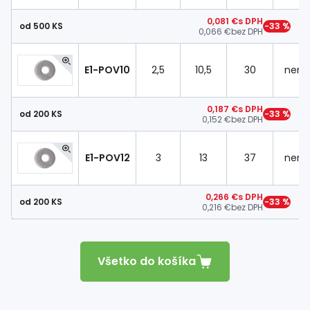
0,081 €
s DPH
od 500 KS
−33 %
0,066 €
bez DPH
E1-POV10
2,5
10,5
30
nere
0,187 €
s DPH
od 200 KS
−33 %
0,152 €
bez DPH
E1-POV12
3
13
37
nere
0,266 €
s DPH
od 200 KS
−33 %
0,216 €
bez DPH
Všetko do košíka