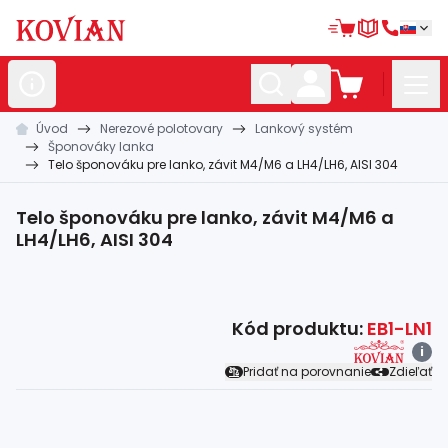
Úvod
Nerezové polotovary
Lankový systém
Nerezové
polotovary
Šponováky lanka
Telo šponováku pre lanko, závit M4/M6 a LH4/LH6, AISI 304
Hliníkové
polotovary
Kované
polotovary
Telo šponováku pre lanko, závit M4/M6 a
LH4/LH6, AISI 304
Zábradlia a
madlá
Bránové
systémy
Kód produktu:
EB1-LN1
Automatizácia
i
Pridať na porovnanie
Zdieľať
Dom, dielňa,
záhrada
Hutnícky
materiál