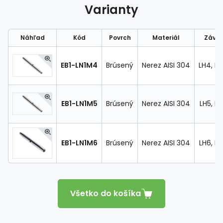
Spojovací
materiál
Varianty
%
Zľava
Náhľad
Kód
Povrch
Materiál
Závit
EB1-LN1M4
Brúsený
Nerez AISI 304
LH4, M
EB1-LN1M5
Brúsený
Nerez AISI 304
LH5, M
EB1-LN1M6
Brúsený
Nerez AISI 304
LH6, M
Všetko do košíka