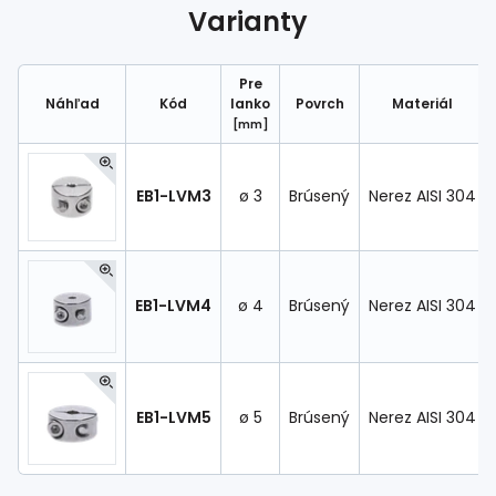
Spojovací
materiál
Varianty
%
Zľava
Pre
Náhľad
Kód
lanko
Povrch
Materiál
[mm]
EB1-LVM3
ø 3
Brúsený
Nerez AISI 304
EB1-LVM4
ø 4
Brúsený
Nerez AISI 304
EB1-LVM5
ø 5
Brúsený
Nerez AISI 304