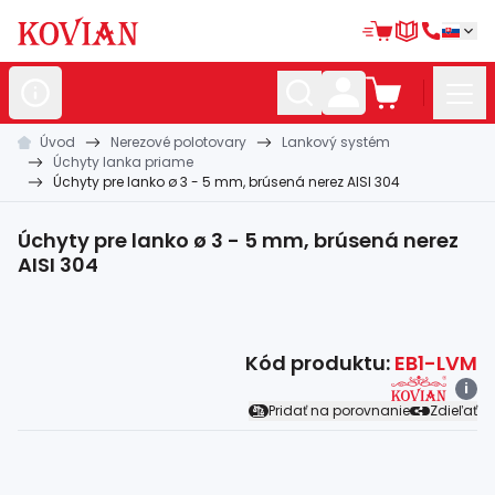
Úvod
Nerezové polotovary
Lankový systém
Nerezové
polotovary
Úchyty lanka priame
Úchyty pre lanko ø 3 - 5 mm, brúsená nerez AISI 304
Hliníkové
polotovary
Kované
polotovary
Úchyty pre lanko ø 3 - 5 mm, brúsená nerez
AISI 304
Zábradlia a
madlá
Bránové
systémy
Kód produktu:
EB1-LVM
Automatizácia
i
Pridať na porovnanie
Zdieľať
Dom, dielňa,
záhrada
Hutnícky
materiál