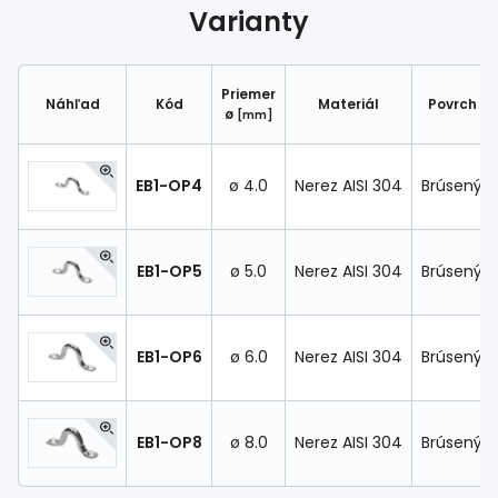
Spojovací
materiál
Varianty
%
Zľava
Priemer
Náhľad
Kód
Materiál
Povrch
ø
[mm]
EB1-OP4
ø 4.0
Nerez AISI 304
Brúsený
EB1-OP5
ø 5.0
Nerez AISI 304
Brúsený
EB1-OP6
ø 6.0
Nerez AISI 304
Brúsený
EB1-OP8
ø 8.0
Nerez AISI 304
Brúsený