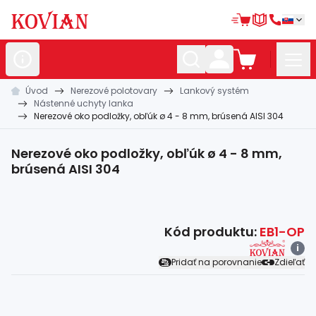
Úvod
Nerezové polotovary
Lankový systém
Nerezové
polotovary
Nástenné uchyty lanka
Nerezové oko podložky, obľúk ø 4 - 8 mm, brúsená AISI 304
Hliníkové
polotovary
Kované
polotovary
Nerezové oko podložky, obľúk ø 4 - 8 mm,
brúsená AISI 304
Zábradlia a
madlá
Bránové
systémy
Kód produktu:
EB1-OP
Automatizácia
i
Pridať na porovnanie
Zdieľať
Dom, dielňa,
záhrada
Hutnícky
materiál