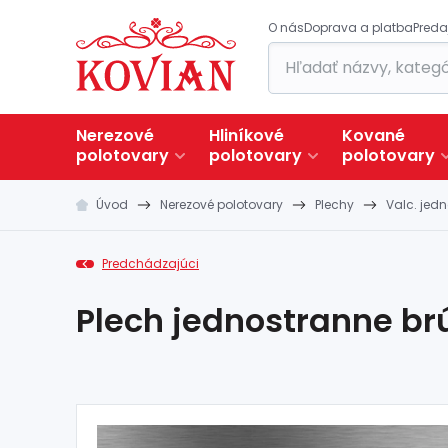
O nás
Doprava a platba
Preda
Nerezové
Hliníkové
Kované
polotovary
polotovary
polotovary
Úvod
Nerezové polotovary
Plechy
Valc. jed
Predchádzajúci
Plech jednostranne brú