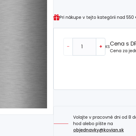
Pri nákupe v tejto kategórii nad
550
Cena s D
-
+
KS
Cena za jed
Volajte v pracovné dni od 8 d
hod alebo píšte na
objednavky@kovian.sk