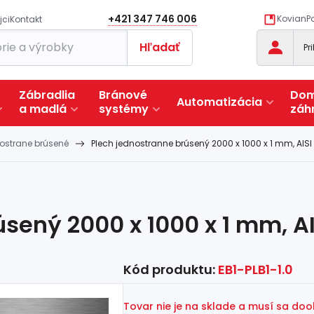
+421 347 746 006
KovianPo
jci
Kontakt
Hľadať
Pr
Zábradlia
Bránové
Dom
Automatizácia
a
madlá
systémy
záh
nostrane brúsené
Plech jednostranne brúsený 2000 x 1000 x 1 mm, AISI
sený 2000 x 1000 x 1 mm, AI
Kód produktu:
EB1-PLB1-1.0
Tovar nie je na sklade a musí sa do