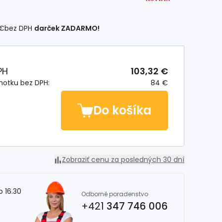
 €
bez DPH
darček ZADARMO!
PH
103,32 €
notku bez DPH:
84 €
Do košíka
Zobraziť cenu za posledných 30 dní
o 16.30
Odborné poradenstvo
+421
347 746 006