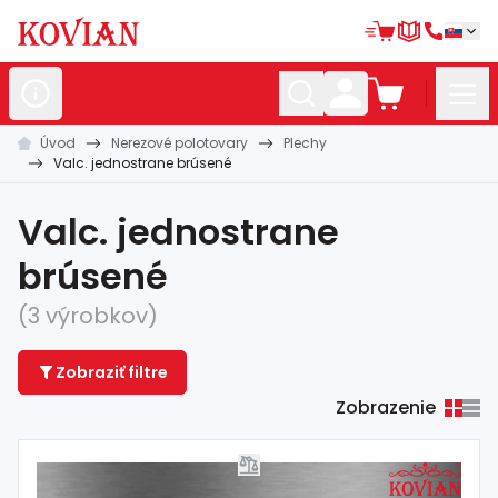
Úvod
Nerezové polotovary
Plechy
Nerezové
polotovary
Valc. jednostrane brúsené
Hliníkové
polotovary
Valc. jednostrane
Kované
polotovary
brúsené
Zábradlia a
madlá
(3 výrobkov)
Bránové
systémy
Zobraziť filtre
Automatizácia
Zobrazenie
Dom, dielňa,
záhrada
Hutnícky
materiál