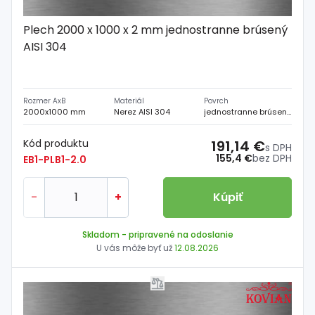
Plech 2000 x 1000 x 2 mm jednostranne brúsený
AISI 304
Rozmer AxB
Materiál
Povrch
2000x1000 mm
Nerez AISI 304
jednostranne brúsený
Kód produktu
191,14 €
s DPH
155,4 €
bez DPH
EB1-PLB1-2.0
-
+
Kúpiť
Skladom
- pripravené na odoslanie
U vás môže byť už
12.08.2026