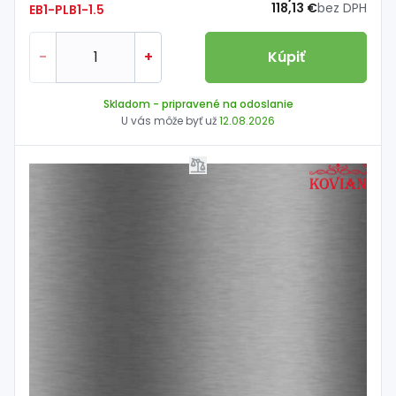
118,13 €
bez DPH
EB1-PLB1-1.5
-
+
Kúpiť
Skladom
- pripravené na odoslanie
U vás môže byť už
12.08.2026