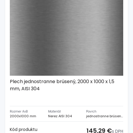
Spojovací
materiál
%
Zľava
Plech jednostranne brúsený, 2000 x 1000 x 1,5
mm, AISI 304
Rozmer AxB
Materiál
Povrch
2000x1000 mm
Nerez AISI 304
jednostranne brúsený
Kód produktu
145,29 €
s DPH