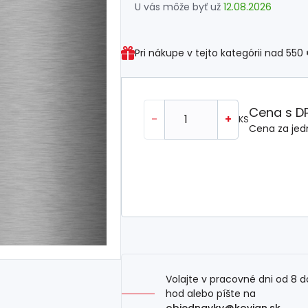
U vás môže byť už
12.08.2026
Pri nákupe v tejto kategórii nad
550
Cena s D
-
+
KS
Cena za jed
Volajte v pracovné dni od 8 d
hod alebo píšte na
objednavky@kovian.sk