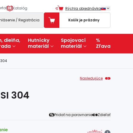
rtal
Katalóg
Rýchla objednávka
ihlásenie / Registrácia
Košík je prázdny
, dielňa,
Hutnícky
Spojovací
%
rada
materiál
materiál
Zľava
 304
Nasledujúce
SI 304
Pridať na porovnanie
Zdieľať
anie
i