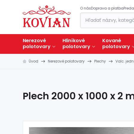
O nás
Doprava a platba
Preda
Nerezové
Hliníkové
Kované
polotovary
polotovary
polotovary
Úvod
Nerezové polotovary
Plechy
Valc. jed
Plech 2000 x 1000 x 2