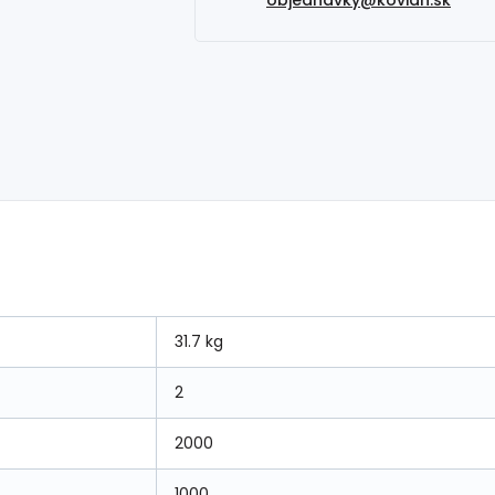
31.7 kg
2
2000
1000