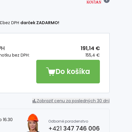
 €
bez DPH
darček ZADARMO!
PH
191,14 €
notku bez DPH:
155,4 €
Do košíka
Zobraziť cenu za posledných 30 dní
o 16.30
Odborné poradenstvo
+421
347 746 006