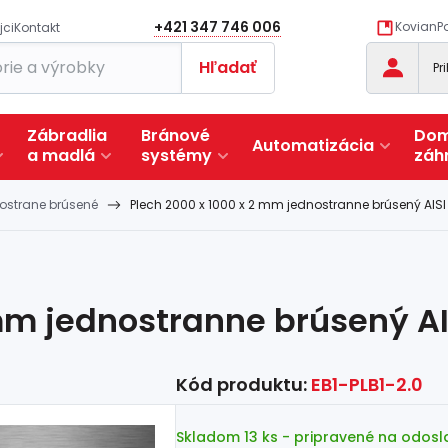
+421 347 746 006
KovianPo
jci
Kontakt
Hľadať
Pr
Zábradlia
Bránové
Dom
Automatizácia
a
madlá
systémy
záh
nostrane brúsené
Plech 2000 x 1000 x 2 mm jednostranne brúsený AISI
 mm jednostranne brúsený AI
Kód produktu:
EB1-PLB1-2.0
Skladom 13 ks
- pripravené na odosl