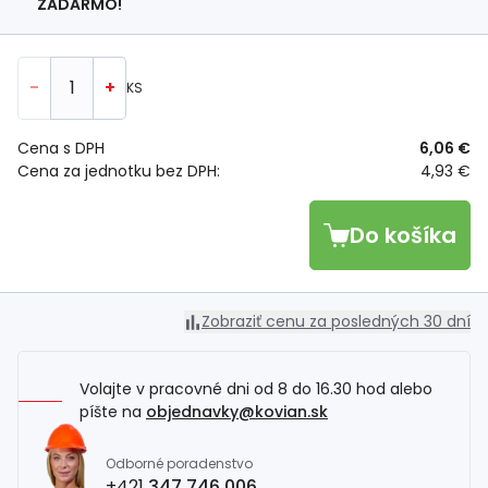
ZADARMO!
-
+
KS
Cena s DPH
6,06 €
Cena za jednotku bez DPH:
4,93 €
Do košíka
Zobraziť cenu za posledných 30 dní
Volajte v pracovné dni od 8 do 16.30 hod alebo
píšte na
objednavky@kovian.sk
Odborné poradenstvo
+421
347 746 006