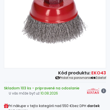
Spojovací
materiál
%
Zľava
Kód produktu:
EKO43
Pridať na porovnanie
Zdieľať
Skladom 103 ks
- pripravené na odoslanie
i
U vás môže byť už
10.08.2026
Pri nákupe v tejto kategórii nad
550 €
bez DPH
darček