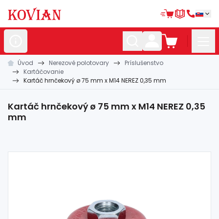
Úvod
Nerezové polotovary
Príslušenstvo
Nerezové
polotovary
Kartáčovanie
Kartáč hrnčekový ø 75 mm x M14 NEREZ 0,35 mm
Hliníkové
polotovary
Kované
polotovary
Kartáč hrnčekový ø 75 mm x M14 NEREZ 0,35
mm
Zábradlia a
madlá
Bránové
systémy
Automatizácia
Dom, dielňa,
záhrada
Hutnícky
materiál