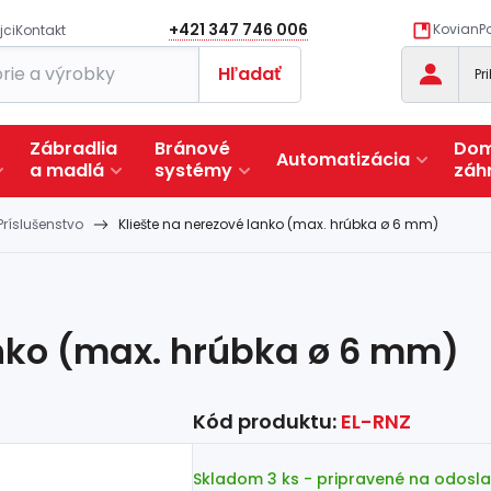
+421 347 746 006
KovianPo
jci
Kontakt
Hľadať
Pr
Zábradlia
Bránové
Dom
Automatizácia
a
madlá
systémy
záh
Príslušenstvo
Kliešte na nerezové lanko (max. hrúbka ø 6 mm)
anko (max. hrúbka ø 6 mm)
Kód produktu:
EL-RNZ
Skladom 3 ks
- pripravené na odosla