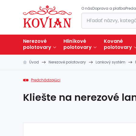
O nás
Doprava a platba
Preda
Nerezové
Hliníkové
Kované
polotovary
polotovary
polotovary
Úvod
Nerezové polotovary
Lankový systém
Predchádzajúci
Kliešte na nerezové l