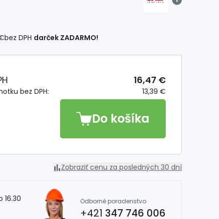
 €
bez DPH
darček ZADARMO!
PH
16,47 €
notku bez DPH:
13,39 €
Do košíka
Zobraziť cenu za posledných 30 dní
o 16.30
Odborné poradenstvo
+421
347 746 006