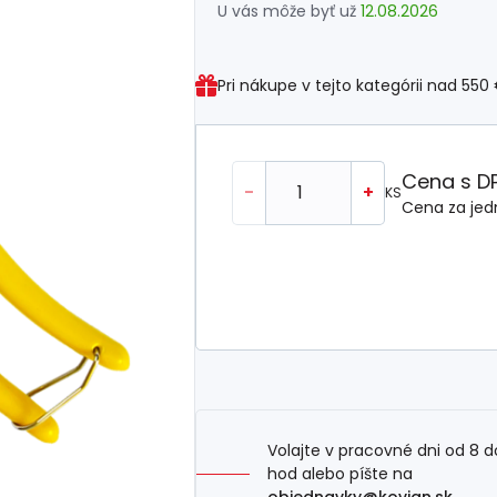
U vás môže byť už
12.08.2026
Pri nákupe v tejto kategórii nad
550
Cena s D
-
+
KS
Cena za jed
Volajte v pracovné dni od 8 d
hod alebo píšte na
objednavky@kovian.sk