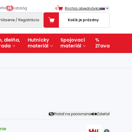
rtal
Katalóg
Rýchla objednávka
ihlásenie / Registrácia
Košík je prázdny
, dielňa,
Hutnícky
Spojovací
%
rada
materiál
materiál
Zľava
Pridať na porovnanie
Zdieľať
nie
i