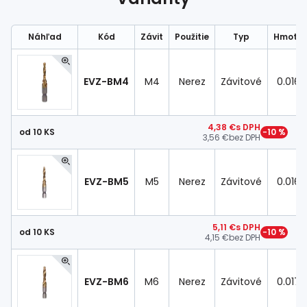
Spojovací
materiál
%
Zľava
Náhľad
Kód
Závit
Použitie
Typ
Hmotno
EVZ-BM4
M4
Nerez
Závitové
0.016 
4,38 €
s DPH
od 10 KS
−10 %
3,56 €
bez DPH
EVZ-BM5
M5
Nerez
Závitové
0.016 
5,11 €
s DPH
od 10 KS
−10 %
4,15 €
bez DPH
EVZ-BM6
M6
Nerez
Závitové
0.017 