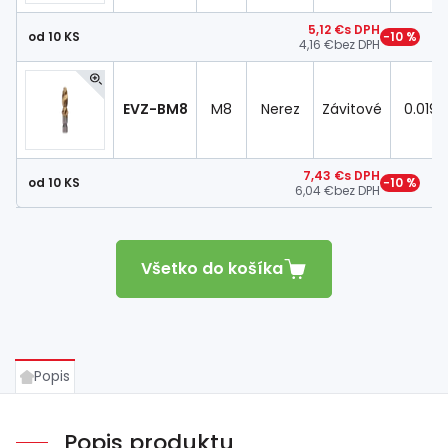
5,12 €
s DPH
od 10 KS
−10 %
4,16 €
bez DPH
EVZ-BM8
M8
Nerez
Závitové
0.019 
7,43 €
s DPH
od 10 KS
−10 %
6,04 €
bez DPH
Všetko do košíka
Popis
Popis produktu