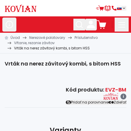
Úvod
Nerezové polotovary
Príslušenstvo
Nerezové
polotovary
Vŕtanie, rezanie závitov
Vrták na nerez závitový kombi, s bitom HSS
Hliníkové
polotovary
Kované
polotovary
Vrták na nerez závitový kombi, s bitom HSS
Zábradlia a
madlá
Bránové
systémy
Kód produktu:
EVZ-BM
i
Automatizácia
Pridať na porovnanie
Zdieľať
Dom, dielňa,
záhrada
Hutnícky
materiál
Varianty