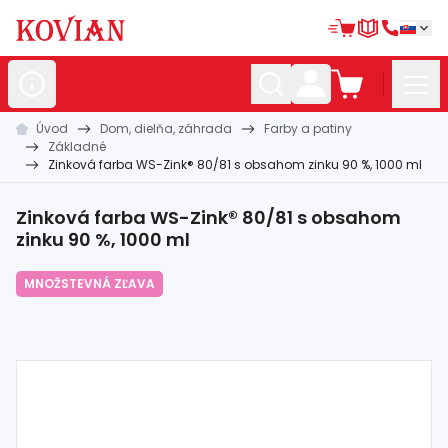
Úvod
Dom, dielňa, záhrada
Farby a patiny
Nerezové
polotovary
Základné
Zinková farba WS-Zink® 80/81 s obsahom zinku 90 %, 1000 ml
Hliníkové
polotovary
Kované
polotovary
Zinková farba WS-Zink® 80/81 s obsahom
zinku 90 %, 1000 ml
Zábradlia a
madlá
MNOŽSTEVNÁ ZĽAVA
Bránové
systémy
Automatizácia
Dom, dielňa,
záhrada
Hutnícky
materiál