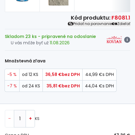
Kód produktu:
F8081.1
Pridať na porovnanie
Zdieľať
Skladom 23 ks
- pripravené na odoslanie
i
U vás môže byť už
11.08.2026
Množstevná zľava
−5 %
od 12 KS
36,58 €
bez DPH
44,99 €
s DPH
−7 %
od 24 KS
35,81 €
bez DPH
44,04 €
s DPH
-
+
KS