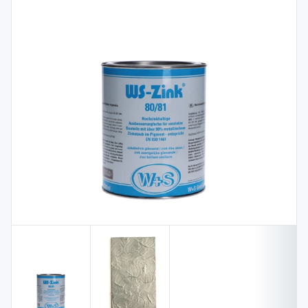
Spojovací
materiál
%
Zľava