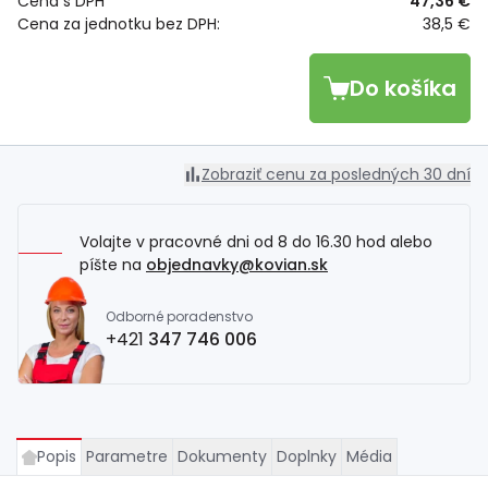
Cena s DPH
47,36 €
Cena za jednotku bez DPH:
38,5 €
Do košíka
Zobraziť cenu za posledných 30 dní
Volajte v pracovné dni od 8 do 16.30 hod alebo
píšte na
objednavky@kovian.sk
Odborné poradenstvo
+421
347 746 006
Popis
Parametre
Dokumenty
Doplnky
Média