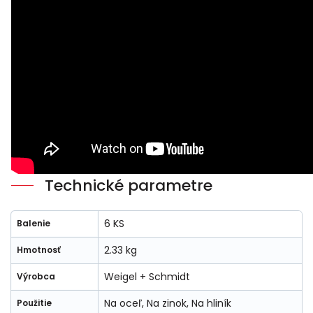
Technické parametre
6 KS
Balenie
2.33 kg
Hmotnosť
Weigel + Schmidt
Výrobca
Na oceľ, Na zinok, Na hliník
Použitie