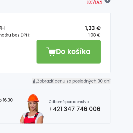
PH
1,33 €
notku bez DPH:
1,08 €
Do košíka
Zobraziť cenu za posledných 30 dní
o 16.30
Odborné poradenstvo
+421
347 746 006