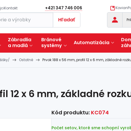
+421 347 746 006
KovianPo
jci
Kontakt
Hľadať
Pr
Zábradlia
Bránové
Dom
Automatizácia
a
madlá
systémy
záh
šišky/
Ostatné
Prvok 188 x 56 mm, profil 12 x 6 mm, základné rozku
il 12 x 6 mm, základné rozk
Kód produktu:
KC074
Počet setov, ktoré sme schopní vyrob