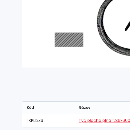
Kód
Názov
I KPL12x6
Tyč plochá plná 12x6x60