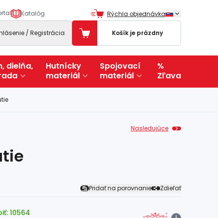
rtal
Katalóg
Rýchla objednávka
ihlásenie / Registrácia
Košík je prázdny
, dielňa,
Hutnícky
Spojovací
%
rada
materiál
materiál
Zľava
tie
Nasledujúce
utie
Pridať na porovnanie
Zdieľať
iť: 10564
i