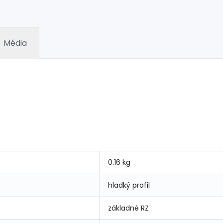
Média
0.16 kg
hladký profil
základné RZ