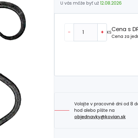
U vás môže byť už
12.08.2026
Cena s D
-
+
KS
Cena za jed
Volajte v pracovné dni od 8 d
hod alebo píšte na
objednavky@kovian.sk