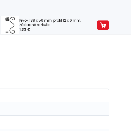
Prvok 188 x 56 mm, profil 12 x 6 mm,
základné rozkutie
1,33 €