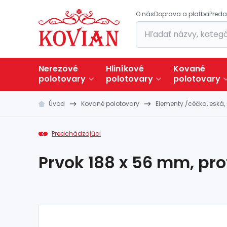
O nás
Doprava a platba
Preda
Nerezové
Hliníkové
Kované
polotovary
polotovary
polotovary
Úvod
Kované polotovary
Elementy /céčka, eská, 
Predchádzajúci
Prvok 188 x 56 mm, prof