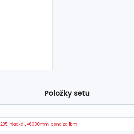
Položky setu
 S235, hladká L=6000mm, cena za 1bm