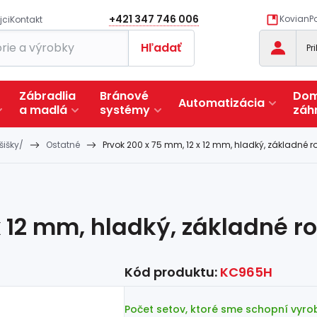
+421 347 746 006
KovianPo
jci
Kontakt
Hľadať
Pr
Zábradlia
Bránové
Dom
Automatizácia
a
madlá
systémy
záh
šišky/
Ostatné
Prvok 200 x 75 mm, 12 x 12 mm, hladký, základné ro
x 12 mm, hladký, základné ro
Kód produktu:
KC965H
Počet setov, ktoré sme schopní vyrobi