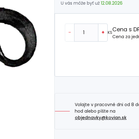
U vás môže byť už
12.08.2026
Cena s D
-
+
KS
Cena za jed
Volajte v pracovné dni od 8 d
hod alebo píšte na
objednavky@kovian.sk