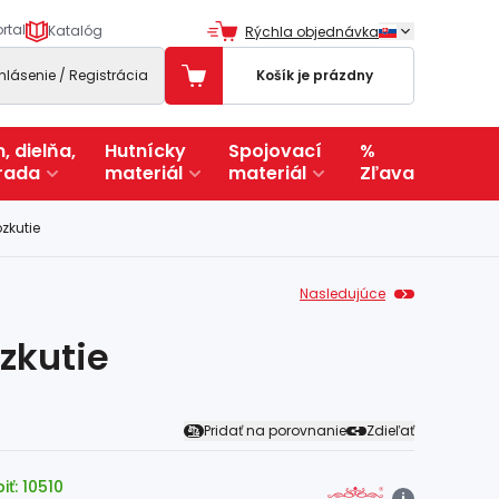
rtal
Katalóg
Rýchla objednávka
ihlásenie / Registrácia
Košík je prázdny
, dielňa,
Hutnícky
Spojovací
%
rada
materiál
materiál
Zľava
zkutie
Nasledujúce
zkutie
Pridať na porovnanie
Zdieľať
ť: 10510
i