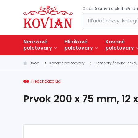
O nás
Doprava a platba
Preda
Nerezové
Hliníkové
Kované
polotovary
polotovary
polotovary
Úvod
Kované polotovary
Elementy /céčka, eská, 
Predchádzajúci
Prvok 200 x 75 mm, 12 