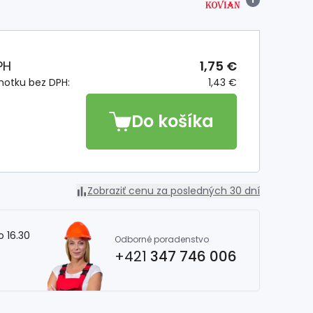
PH
1,75 €
notku bez DPH:
1,43 €
Do košíka
Zobraziť cenu za posledných 30 dní
o 16.30
Odborné poradenstvo
+421
347 746 006