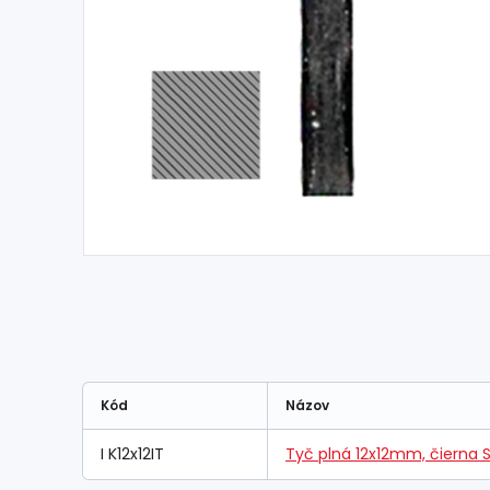
Kód
Názov
I K12x12IT
Tyč plná 12x12mm, čierna