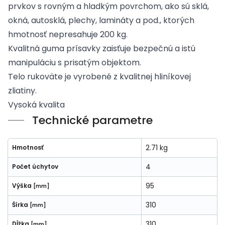
prvkov s rovným a hladkým povrchom, ako sú sklá,
okná, autosklá, plechy, lamináty a pod., ktorých
hmotnosť nepresahuje 200 kg.
Kvalitná guma prísavky zaisťuje bezpečnú a istú
manipuláciu s prisatým objektom.
Telo rukoväte je vyrobené z kvalitnej hliníkovej
zliatiny.
Vysoká kvalita
Technické parametre
2.71 kg
Hmotnosť
4
Počet úchytov
95
Výška
[mm]
310
Šírka
[mm]
310
Dĺžka
[mm]