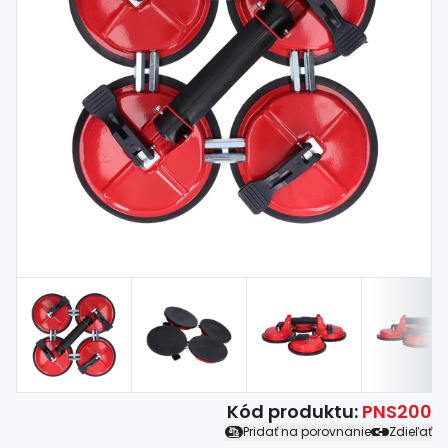
Spojovací
materiál
%
Zľava
Kód produktu:
PNS200
Pridať na porovnanie
Zdieľať