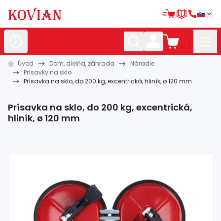
Úvod
Dom, dielňa, záhrada
Náradie
Nerezové
polotovary
Prísavky na sklo
Prísavka na sklo, do 200 kg, excentrická, hliník, ø 120 mm
Hliníkové
polotovary
Kované
polotovary
Prísavka na sklo, do 200 kg, excentrická,
hliník, ø 120 mm
Zábradlia a
madlá
Bránové
systémy
Automatizácia
Dom, dielňa,
záhrada
Hutnícky
materiál