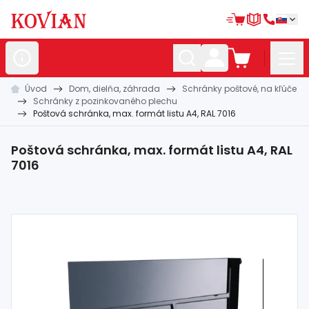
Úvod
Dom, dielňa, záhrada
Schránky poštové, na kľúče
Nerezové
polotovary
Schránky z pozinkovaného plechu
Poštová schránka, max. formát listu A4, RAL 7016
Hliníkové
polotovary
Kované
polotovary
Poštová schránka, max. formát listu A4, RAL
7016
Zábradlia a
madlá
Bránové
systémy
Automatizácia
Dom, dielňa,
záhrada
Hutnícky
materiál