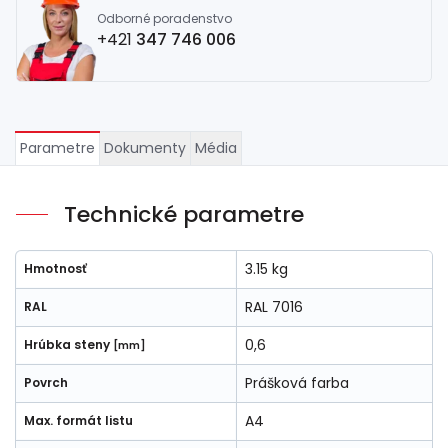
Odborné poradenstvo
+421
347 746 006
Parametre
Dokumenty
Média
Technické parametre
3.15 kg
Hmotnosť
RAL 7016
RAL
0,6
Hrúbka steny
[mm]
Prášková farba
Povrch
A4
Max. formát listu