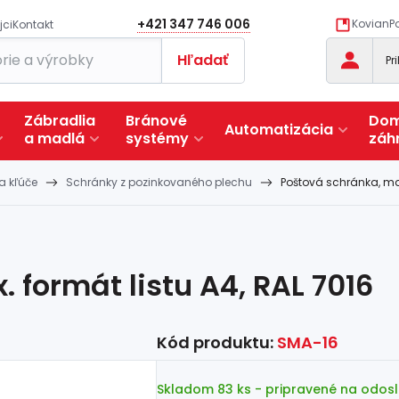
+421 347 746 006
KovianPo
jci
Kontakt
Hľadať
Pr
Zábradlia
Bránové
Dom
Automatizácia
a
madlá
systémy
záh
a kľúče
Schránky z pozinkovaného plechu
Poštová schránka, max
 formát listu A4, RAL 7016
Kód produktu:
SMA-16
Skladom 83 ks
- pripravené na odosl