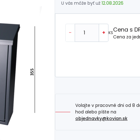
U vás môže byť už
12.08.2026
Cena s D
-
+
KS
Cena za jed
Volajte v pracovné dni od 8 d
hod alebo píšte na
objednavky@kovian.sk