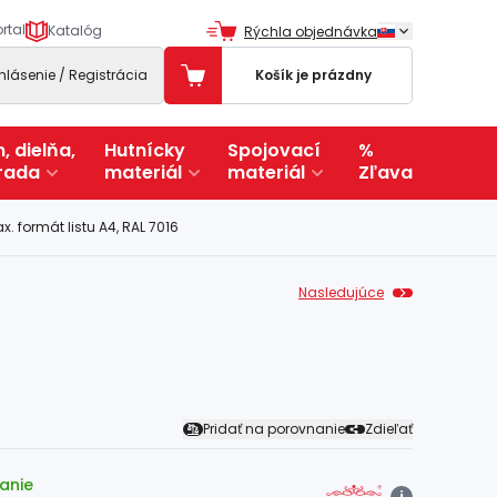
rtal
Katalóg
Rýchla objednávka
ihlásenie / Registrácia
Košík je prázdny
, dielňa,
Hutnícky
Spojovací
%
rada
materiál
materiál
Zľava
. formát listu A4, RAL 7016
Nasledujúce
Pridať na porovnanie
Zdieľať
anie
i