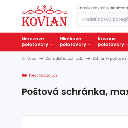
O nás
Doprava a platba
Preda
Nerezové
Hliníkové
Kované
polotovary
polotovary
polotovary
Úvod
Dom, dielňa, záhrada
Schránky poštové, n
Predchádzajúci
Poštová schránka, max.