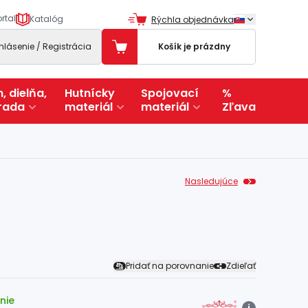
rtal
Katalóg
Rýchla objednávka
ihlásenie / Registrácia
Košík je prázdny
, dielňa,
Hutnícky
Spojovací
%
rada
materiál
materiál
Zľava
Nasledujúce
Pridať na porovnanie
Zdieľať
nie
i