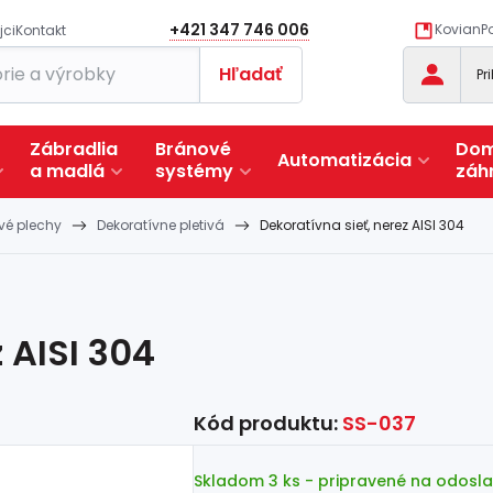
+421 347 746 006
KovianPo
jci
Kontakt
Hľadať
Pr
Zábradlia
Bránové
Dom
Automatizácia
a
madlá
systémy
záh
vé plechy
Dekoratívne pletivá
Dekoratívna sieť, nerez AISI 304
 AISI 304
Kód produktu:
SS-037
Skladom 3 ks
- pripravené na odosla