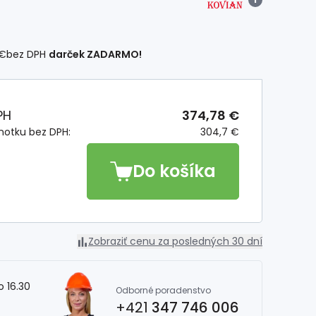
 €
bez DPH
darček ZADARMO!
PH
374,78 €
notku bez DPH:
304,7 €
Do košíka
Zobraziť cenu za posledných 30 dní
o 16.30
Odborné poradenstvo
+421
347 746 006