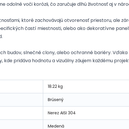
e odolné voči korózii, čo zaručuje dlhú životnosť aj v n
osťami, ktoré zachovávajú otvorenosť priestoru, ale záro
špecifických častí miestnosti, alebo ako dekoratívne pane
d.
ch budov, slnečné clony, alebo ochranné bariéry. Vďaka 
y, kde pridáva hodnotu a vizuálny záujem každému projek
18.22 kg
Brúsený
Nerez AISI 304
Medená