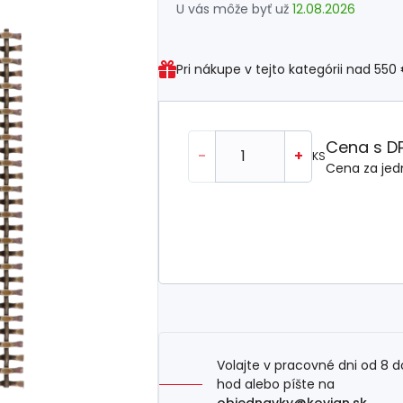
U vás môže byť už
12.08.2026
Pri nákupe v tejto kategórii nad
550
Cena s D
-
+
KS
Cena za jed
Volajte v pracovné dni od 8 d
hod alebo píšte na
objednavky@kovian.sk