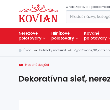
O nás
Doprava a platba
Preda
Nerezové
Hliníkové
Kované
polotovary
polotovary
polotovary
Úvod
Hutnícky materiál
Vypaľované, 3D, dizajno
Predchádzajúci
Dekoratívna sieť, nerez