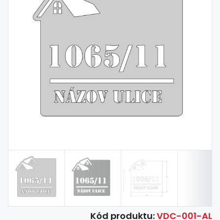
Spojovací
materiál
%
Zľava
Kód produktu:
VDC-001-AL