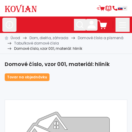
Úvod
Dom, dielňa, záhrada
Domové čísla a písmená
Nerezové
polotovary
Tabuľkové domové čísla
Domové číslo, vzor 001, materiál: hliník
Hliníkové
polotovary
Kované
polotovary
Domové číslo, vzor 001, materiál: hliník
Zábradlia a
madlá
Tovar na objednávku
Bránové
systémy
Automatizácia
Dom, dielňa,
záhrada
Hutnícky
materiál