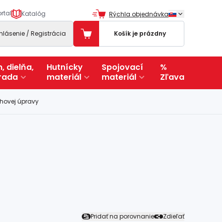
rtal
Katalóg
Rýchla objednávka
ihlásenie / Registrácia
Košík je prázdny
, dielňa,
Hutnícky
Spojovací
%
rada
materiál
materiál
Zľava
chovej úpravy
Pridať na porovnanie
Zdieľať