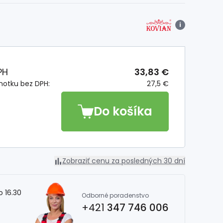
i
PH
33,83 €
notku bez DPH:
27,5 €
Do košíka
Zobraziť cenu za posledných 30 dní
o 16.30
Odborné poradenstvo
+421
347 746 006