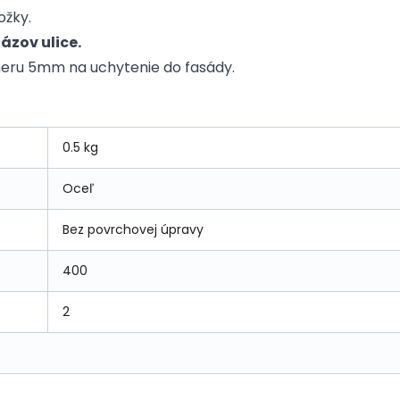
ožky.
ázov ulice.
emeru 5mm na uchytenie do fasády.
0.5 kg
Oceľ
Bez povrchovej úpravy
400
2