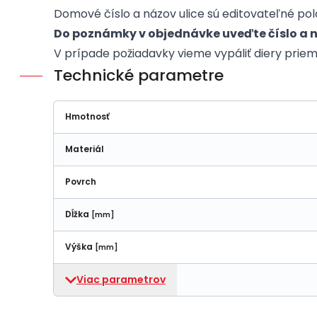
Domové číslo a názov ulice sú editovateľné pol
Do poznámky v objednávke uveďte číslo a n
V prípade požiadavky vieme vypáliť diery pri
Technické parametre
Hmotnosť
Materiál
Povrch
Dĺžka
[mm]
Výška
[mm]
Viac parametrov