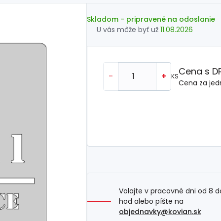
Skladom
- pripravené na odoslanie
U vás môže byť už
11.08.2026
Cena s D
-
+
KS
Cena za jed
Volajte v pracovné dni od 8 d
hod alebo píšte na
objednavky@kovian.sk