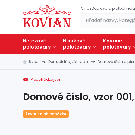
O nás
Doprava a platba
Preda
Nerezové
Hliníkové
Kované
polotovary
polotovary
polotovary
Úvod
Dom, dielňa, záhrada
Domové čísla a pí
Predchádzajúci
Domové číslo, vzor 001
Tovar na objednávku