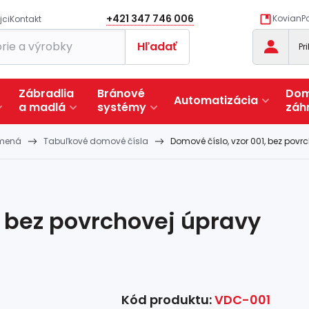
+421 347 746 006
KovianPo
jci
Kontakt
Hľadať
Pr
Zábradlia
Bránové
Dom
Automatizácia
a
madlá
systémy
záh
smená
Tabuľkové domové čísla
Domové číslo, vzor 001, bez povr
, bez povrchovej úpravy
Kód produktu:
VDC-001