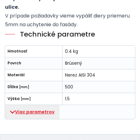
ulice.
V prípade požiadavky vieme vypáliť diery priemeru
5mm na uchytenie do fasády.
Technické parametre
0.4 kg
Hmotnosť
Brúsený
Povrch
Nerez AISI 304
Materiál
500
Dĺžka
[mm]
1.5
Výška
[mm]
Viac parametrov