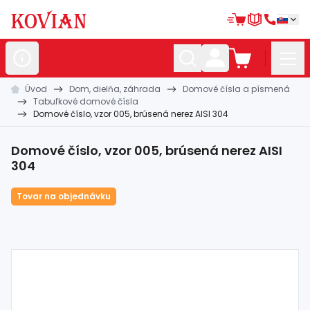
Úvod
Dom, dielňa, záhrada
Domové čísla a písmená
Nerezové
polotovary
Tabuľkové domové čísla
Domové číslo, vzor 005, brúsená nerez AISI 304
Hliníkové
polotovary
Kované
polotovary
Domové číslo, vzor 005, brúsená nerez AISI
304
Zábradlia a
madlá
Tovar na objednávku
Bránové
systémy
Automatizácia
Dom, dielňa,
záhrada
Hutnícky
materiál