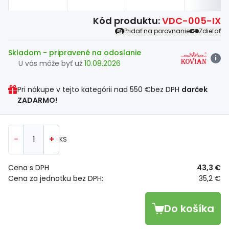
Kód produktu:
VDC-005-IX
Pridať na porovnanie
Zdieľať
Skladom
- pripravené na odoslanie
i
U vás môže byť už
10.08.2026
Pri nákupe v tejto kategórii nad
550 €
bez DPH
darček
ZADARMO!
-
+
KS
Cena s DPH
43,3 €
Cena za jednotku bez DPH:
35,2 €
Do košíka