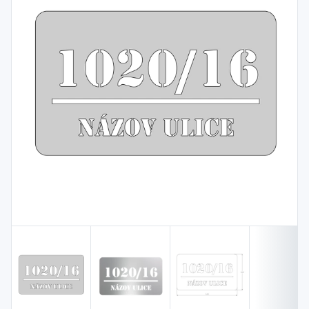
Spojovací
materiál
%
Zľava