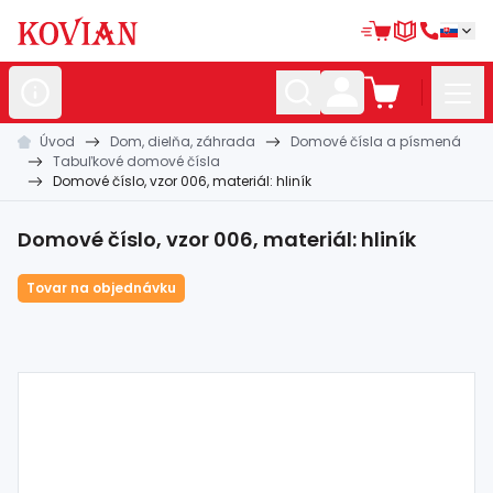
Úvod
Dom, dielňa, záhrada
Domové čísla a písmená
Nerezové
polotovary
Tabuľkové domové čísla
Domové číslo, vzor 006, materiál: hliník
Hliníkové
polotovary
Kované
polotovary
Domové číslo, vzor 006, materiál: hliník
Zábradlia a
madlá
Tovar na objednávku
Bránové
systémy
Automatizácia
Dom, dielňa,
záhrada
Hutnícky
materiál