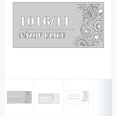
Spojovací
materiál
%
Zľava