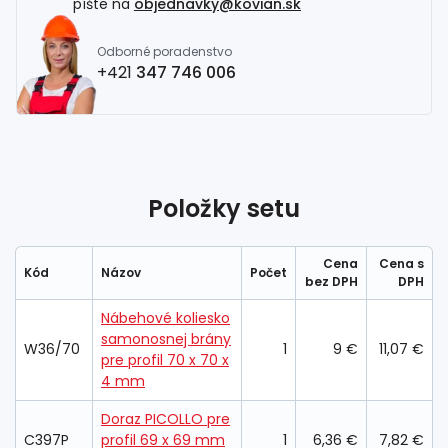
píšte na
objednavky@kovian.sk
Odborné poradenstvo
+421
347 746 006
Položky setu
Cena
Cena s
Kód
Názov
Počet
bez DPH
DPH
Nábehové koliesko
samonosnej brány
W36/70
1
9 €
11,07 €
pre profil 70 x 70 x
4 mm
Doraz PICOLLO pre
C397P
profil 69 x 69 mm
1
6,36 €
7,82 €