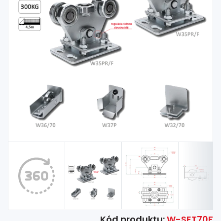
Spojovací
materiál
%
Zľava
Kód produktu:
W-SET70F