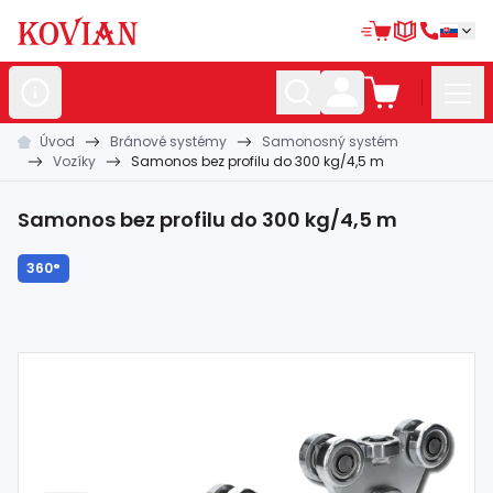
Úvod
Bránové systémy
Samonosný systém
Nerezové
polotovary
Vozíky
Samonos bez profilu do 300 kg/4,5 m
Hliníkové
polotovary
Samonos bez profilu do 300 kg/4,5 m
Kované
polotovary
360°
Zábradlia a
madlá
Bránové
systémy
Automatizácia
Dom, dielňa,
záhrada
Hutnícky
materiál