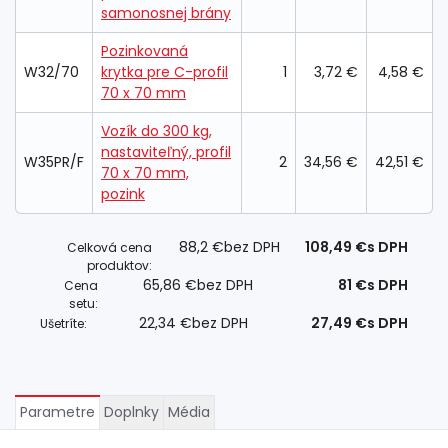
samonosnej brány
Pozinkovaná
W32/70
krytka pre C-profil
1
3,72 €
4,58 €
70 x 70 mm
Vozík do 300 kg,
nastaviteľný, profil
W35PR/F
2
34,56 €
42,51 €
70 x 70 mm,
pozink
88,2 €
bez DPH
108,49 €
s DPH
Celková cena
produktov:
65,86 €
bez DPH
81 €
s DPH
Cena
setu:
22,34 €
bez DPH
27,49 €
s DPH
Ušetríte:
Parametre
Doplnky
Média