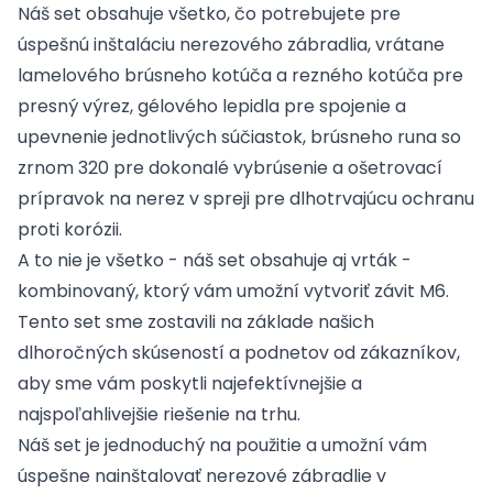
Náš set obsahuje všetko, čo potrebujete pre
úspešnú inštaláciu nerezového zábradlia, vrátane
lamelového brúsneho kotúča a rezného kotúča pre
presný výrez, gélového lepidla pre spojenie a
upevnenie jednotlivých súčiastok, brúsneho runa so
zrnom 320 pre dokonalé vybrúsenie a ošetrovací
prípravok na nerez v spreji pre dlhotrvajúcu ochranu
proti korózii.
A to nie je všetko - náš set obsahuje aj vrták -
kombinovaný, ktorý vám umožní vytvoriť závit M6.
Tento set sme zostavili na základe našich
dlhoročných skúseností a podnetov od zákazníkov,
aby sme vám poskytli najefektívnejšie a
najspoľahlivejšie riešenie na trhu.
Náš set je jednoduchý na použitie a umožní vám
úspešne nainštalovať nerezové zábradlie v